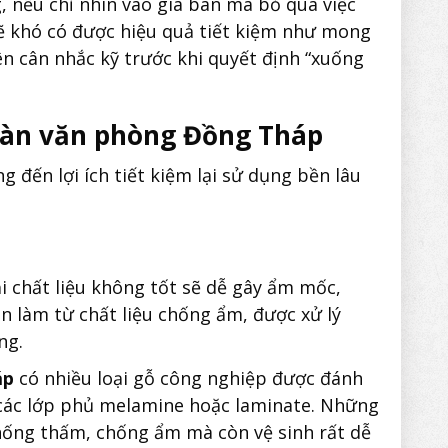
 nếu chỉ nhìn vào giá bán mà bỏ qua việc
 sẽ khó có được hiệu quả tiết kiệm như mong
ên cân nhắc kỹ trước khi quyết định “xuống
a bàn văn phòng Đồng Tháp
 đến lợi ích tiết kiệm lại sử dụng bền lâu
i chất liệu không tốt sẽ dễ gây ẩm mốc,
àn làm từ chất liệu chống ẩm, được xử lý
ng.
áp
có nhiều loại gỗ công nghiệp được đánh
 các lớp phủ melamine hoặc laminate. Những
chống thấm, chống ẩm mà còn vệ sinh rất dễ