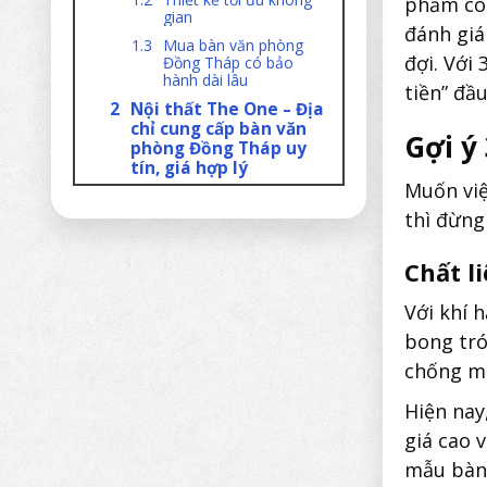
phẩm có 
gian
đánh giá
Mua bàn văn phòng
đợi. Với 
Đồng Tháp có bảo
hành dài lâu
tiền” đầ
Nội thất The One – Địa
chỉ cung cấp bàn văn
Gợi ý
phòng Đồng Tháp uy
tín, giá hợp lý
Muốn vi
thì đừng
Chất l
Với khí 
bong tró
chống mố
Hiện nay
giá cao 
mẫu bàn 