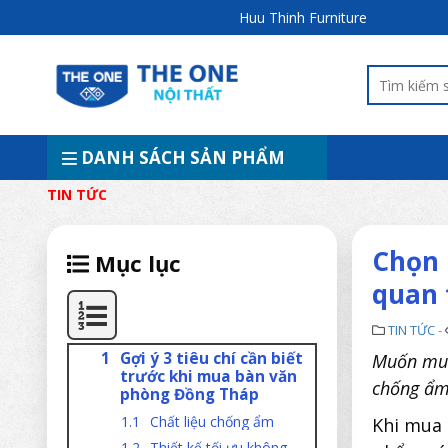
Huu Thinh Furniture
DANH SÁCH SẢN PHẨM
TIN TỨC
Chọn 
Mục lục
quan 
TIN TỨC
-
Gợi ý 3 tiêu chí cần biết
Muốn mu
trước khi mua bàn văn
chống ẩm,
phòng Đồng Tháp
Chất liệu chống ẩm
Khi mua
Thiết kế tối ưu không