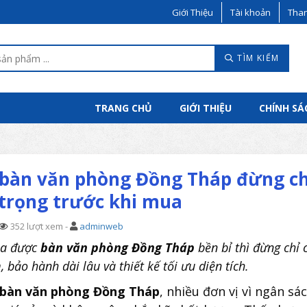
Giới Thiệu
Tài khoản
Than
TÌM KIẾM
TRANG CHỦ
GIỚI THIỆU
CHÍNH SÁ
bàn văn phòng Đồng Tháp đừng chỉ 
trọng trước khi mua
352 lượt xem -
adminweb
a được
bàn văn phòng Đồng Tháp
bền bỉ thì đừng chỉ 
 bảo hành dài lâu và thiết kế tối ưu diện tích.
bàn văn phòng Đồng Tháp
, nhiều đơn vị vì ngân s