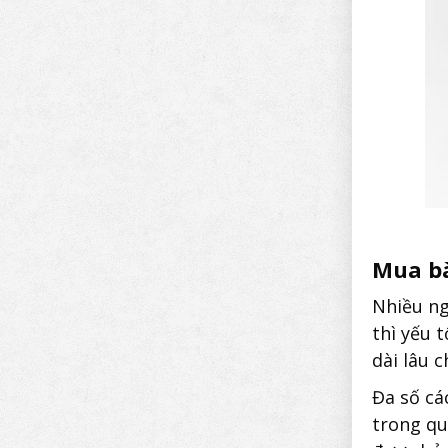
Mua bà
Nhiều n
thì yếu 
dài lâu 
Đa số cá
trong qu