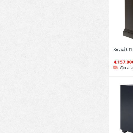
Két sắt T
4.157.0
Vận chu