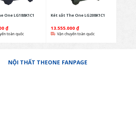
he One LG188K1C1
Két sắt The One LG208K1C1
000
₫
13.555.000
₫
yển toàn quốc
Vận chuyển toàn quốc
NỘI THẤT THEONE FANPAGE