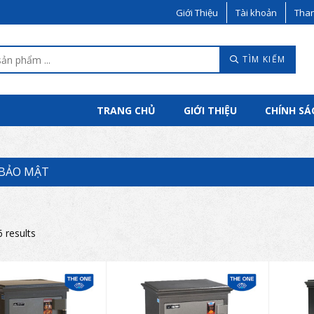
Giới Thiệu
Tài khoản
Than
TÌM KIẾM
TRANG CHỦ
GIỚI THIỆU
CHÍNH SÁ
 BẢO MẬT
6 results