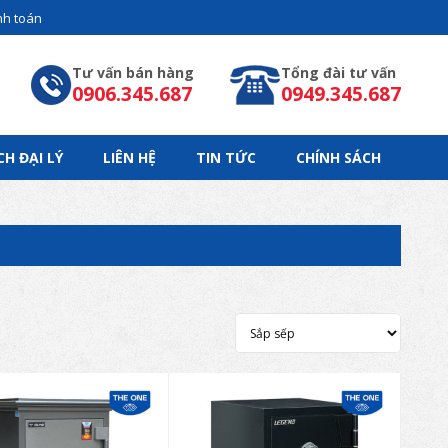
h toán
Tư vấn bán hàng
Tổng đài tư vấn
0906.345.687
0949.345.687
CH ĐẠI LÝ
LIÊN HỆ
TIN TỨC
CHÍNH SÁCH