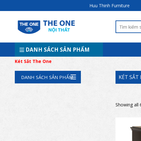
Huu Thinh Furniture
DANH SÁCH SẢN PHẨM
Két Sắt The One
KÉT SẮT
DANH SÁCH SẢN PHẨM
Showing all 