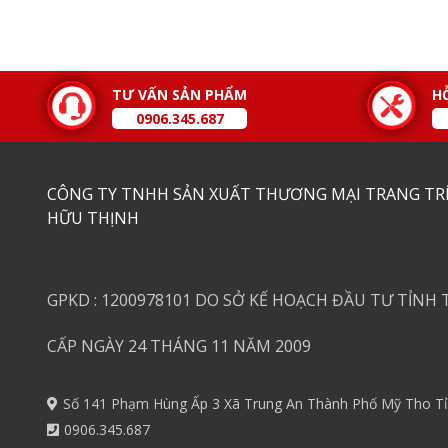
TƯ VẤN SẢN PHẨM
H
0906.345.687
CÔNG TY TNHH SẢN XUẤT THƯƠNG MẠI TRANG TRÍ
HỮU THỊNH
GPKD : 1200978101 DO SỞ KẾ HOẠCH ĐẦU TƯ TỈNH 
CẤP NGÀY 24 THÁNG 11 NĂM 2009
Số 141 Phạm Hùng Ấp 3 Xã Trung An Thành Phố Mỹ Tho Tỉ
0906.345.687