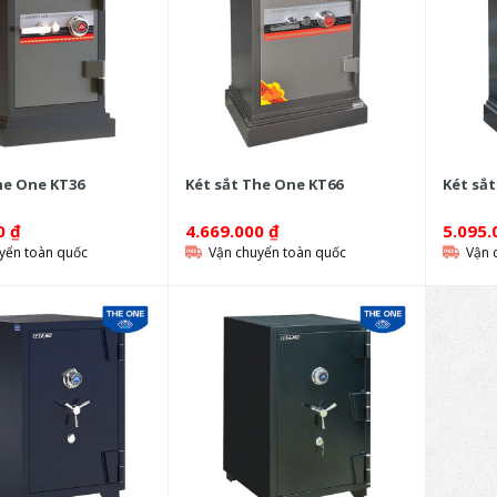
he One KT36
Két sắt The One KT66
Két sắ
00
₫
4.669.000
₫
5.095
yển toàn quốc
Vận chuyển toàn quốc
Vận 