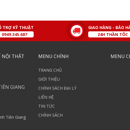
Ỗ TRỢ KỸ THUẬT
GIAO HÀNG - BẢO H
0949.345.687
24H THẦN TỐC
 NỘI THẤT
MENU CHÍNH
MENU C
TRANG CHỦ
GIỚI THIỆU
TIỀN GIANG
CHÍNH SÁCH ĐẠI LÝ
LIÊN HỆ
TIN TỨC
CHÍNH SÁCH
nh Tiền Giang