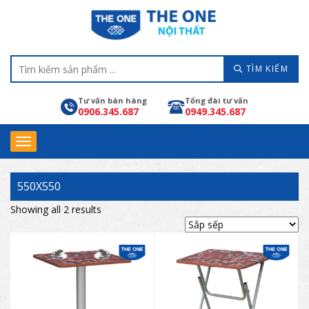
TÌM KIẾM
Tư vấn bán hàng
Tổng đài tư vấn
0906.345.687
0949.345.687
550X550
Showing all 2 results