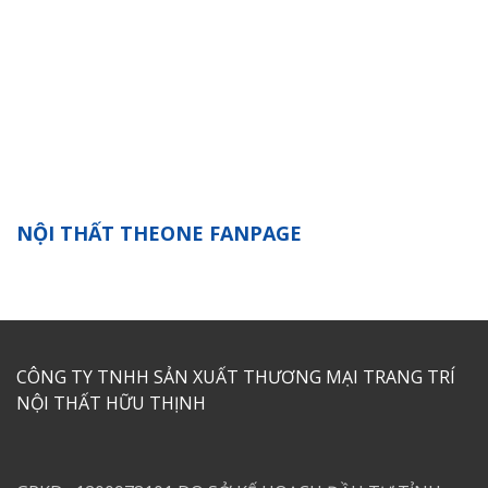
NỘI THẤT THEONE FANPAGE
CÔNG TY TNHH SẢN XUẤT THƯƠNG MẠI TRANG TRÍ
NỘI THẤT HỮU THỊNH