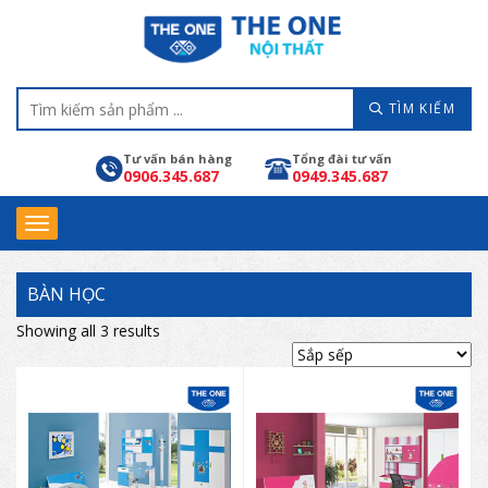
TÌM KIẾM
Tư vấn bán hàng
Tổng đài tư vấn
0906.345.687
0949.345.687
BÀN HỌC
Showing all 3 results