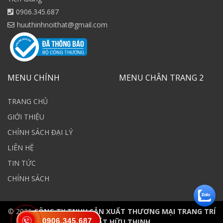
0906.345.687
huuthinhnoithat@gmail.com
MENU CHÍNH
MENU CHÂN TRANG 2
TRANG CHỦ
GIỚI THIỆU
CHÍNH SÁCH ĐẠI LÝ
LIÊN HỆ
TIN TỨC
CHÍNH SÁCH
© 2021
CÔNG TY TNHH SẢN XUẤT THƯƠNG MẠI TRANG TRÍ
0906.345.687
NỘI THẤT HỮU THỊNH