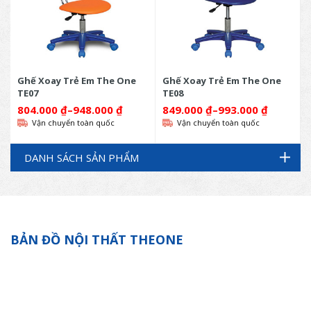
Ghế Xoay Trẻ Em The One
Ghế Xoay Trẻ Em The One
TE07
TE08
804.000
₫
–
948.000
₫
849.000
₫
–
993.000
₫
Vận chuyển toàn quốc
Vận chuyển toàn quốc
DANH SÁCH SẢN PHẨM
BẢN ĐỒ NỘI THẤT THEONE