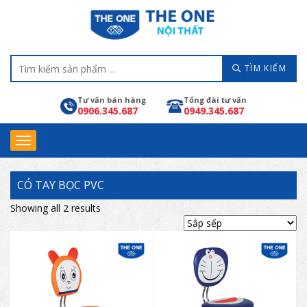
TÌM KIẾM
Tư vấn bán hàng
Tổng đài tư vấn
0906.345.687
0949.345.687
CÓ TAY BỌC PVC
Showing all 2 results