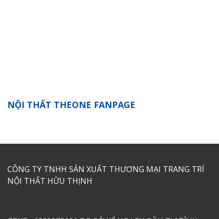
NỘI THẤT THEONE FANPAGE
CÔNG TY TNHH SẢN XUẤT THƯƠNG MẠI TRANG TRÍ
NỘI THẤT HỮU THỊNH