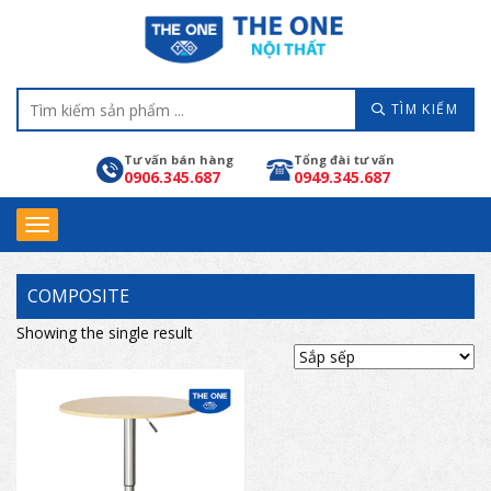
TÌM KIẾM
Tư vấn bán hàng
Tổng đài tư vấn
0906.345.687
0949.345.687
COMPOSITE
Showing the single result