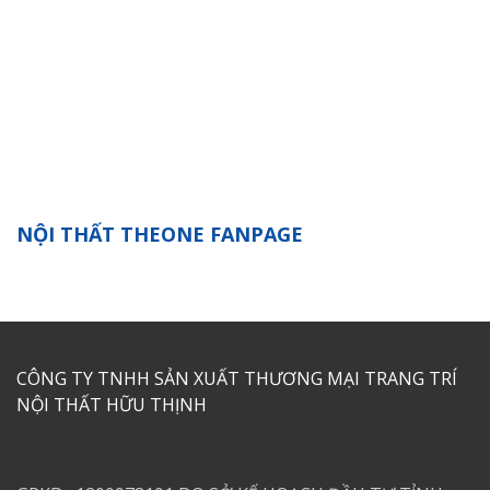
NỘI THẤT THEONE FANPAGE
CÔNG TY TNHH SẢN XUẤT THƯƠNG MẠI TRANG TRÍ
NỘI THẤT HỮU THỊNH