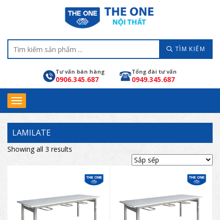
TÌM KIẾM
Tư vấn bán hàng
Tổng đài tư vấn
0906.345.687
0949.345.687
LAMILATE
Showing all 3 results