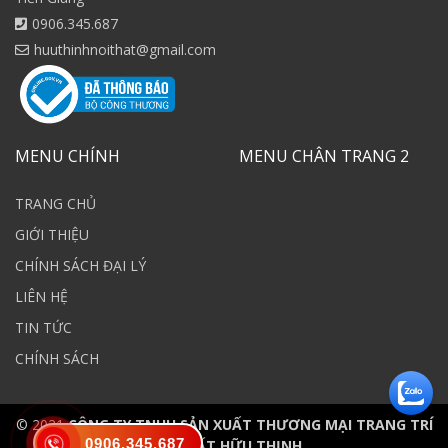
0906.345.687
huuthinhnoithat@gmail.com
MENU CHÍNH
MENU CHÂN TRANG 2
TRANG CHỦ
GIỚI THIỆU
CHÍNH SÁCH ĐẠI LÝ
LIÊN HỆ
TIN TỨC
CHÍNH SÁCH
© 2021
CÔNG TY TNHH SẢN XUẤT THƯƠNG MẠI TRANG TRÍ
0906.345.687
NỘI THẤT HỮU THỊNH