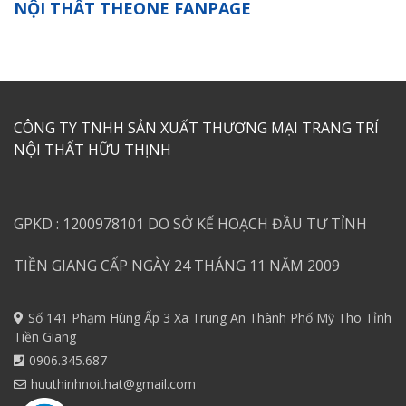
NỘI THẤT THEONE FANPAGE
CÔNG TY TNHH SẢN XUẤT THƯƠNG MẠI TRANG TRÍ
NỘI THẤT HỮU THỊNH
GPKD : 1200978101 DO SỞ KẾ HOẠCH ĐẦU TƯ TỈNH
TIỀN GIANG CẤP NGÀY 24 THÁNG 11 NĂM 2009
Số 141 Phạm Hùng Ấp 3 Xã Trung An Thành Phố Mỹ Tho Tỉnh
Tiền Giang
0906.345.687
huuthinhnoithat@gmail.com