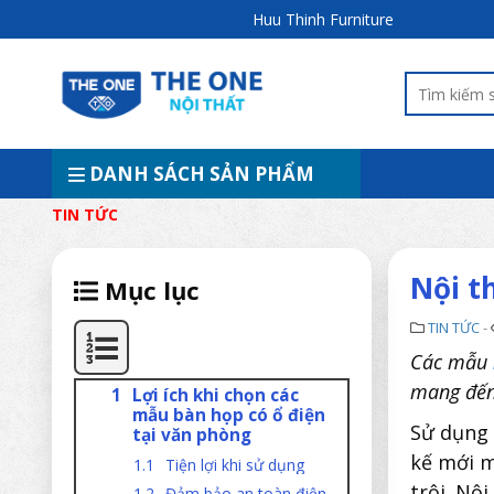
Huu Thinh Furniture
DANH SÁCH SẢN PHẨM
TIN TỨC
Nội t
Mục lục
TIN TỨC
-
Các mẫu
mang đến 
Lợi ích khi chọn các
mẫu bàn họp có ổ điện
Sử dụng
tại văn phòng
kế mới m
Tiện lợi khi sử dụng
trội. Nộ
Đảm bảo an toàn điện