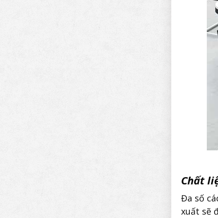
Chất li
Đa số cá
xuất sẽ 