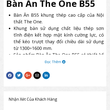
Bàn Ăn The One B55
Bàn Ăn B55 khung thép cao cấp của Nội
thất The One.
Khung bàn sử dụng chất liệu thép sơn
tĩnh điện kết hợp mặt kính cường lực, có
thể kéo trượt thay đổi chiều dài sử dụng
từ 1300÷1600 mm.
Sản phẩm Bàn Ăn The One B55 có thiết kế
sang trọng thích hợp cho các không gian
Đọc Thêm
phòng ăn gia đình, nhà hàng, quán ăn,…
Nhận Xét Của Khách Hàng