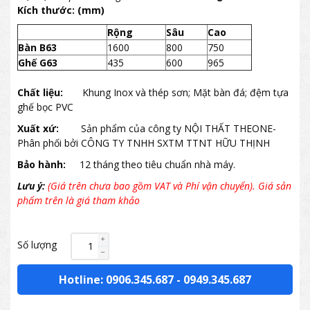
Kích thước: (mm)
Rộng
Sâu
Cao
Bàn B63
1600
800
750
Ghế G63
435
600
965
Chất liệu:
Khung Inox và thép sơn; Mặt bàn đá; đệm tựa
ghế bọc PVC
Xuất xứ:
Sản phẩm của công ty NỘI THẤT THEONE-
Phân phối bởi CÔNG TY TNHH SXTM TTNT HỮU THỊNH
Bảo hành:
12 tháng theo tiêu chuẩn nhà máy.
Lưu ý:
(Giá trên chưa bao gồm VAT và Phí vận chuyển). Giá sản
phẩm trên là giá tham khảo
Số lượng
Hotline: 0906.345.687
-
0949.345.687