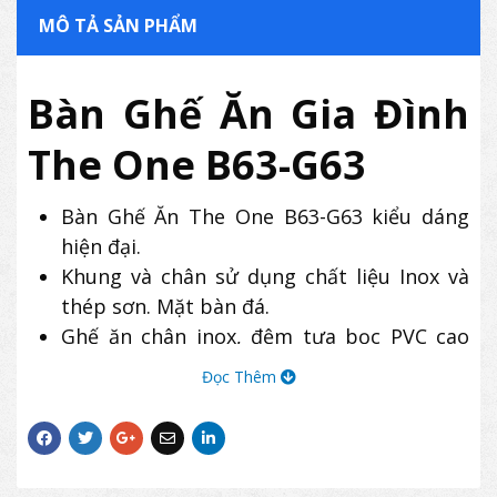
MÔ TẢ SẢN PHẨM
Bàn Ghế Ăn Gia Đình
The One B63-G63
Bàn Ghế Ăn The One B63-G63 kiểu dáng
hiện đại.
Khung và chân sử dụng chất liệu Inox và
thép sơn. Mặt bàn đá.
Ghế ăn chân inox, đệm tựa bọc PVC cao
cấp.
Đọc Thêm
Sản phẩm bàn ghế ăn B63-G63 có thiết kế
thích hợp cho các không gian phòng ăn
gia đình, nhà hàng, quán ăn,…
Một bộ sản phẩm bao gồm
01 bàn B63 và 06