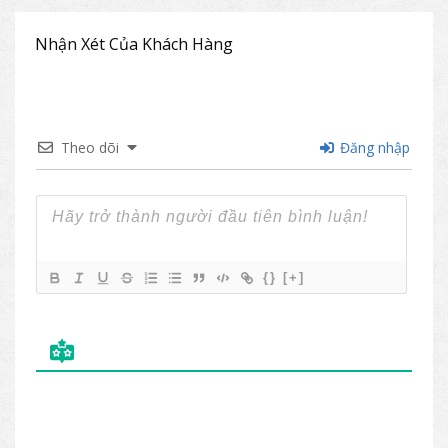
ghế G63
Kích thước: (mm)
Nhận Xét Của Khách Hàng
Rộng
Sâu
Cao
Bàn B63
1600
800
750
Theo dõi
Đăng nhập
Ghế G63
435
600
965
{}
[+]