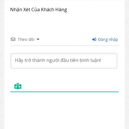
Một bộ sản phẩm bao gồm
01 bàn HGB70B
và 04 ghế HGG70
Nhận Xét Của Khách Hàng
Kích thước: (mm)
Rộng
Sâu
Cao
Theo dõi
Đăng nhập
Bàn HGB70B
1300
800
760
Ghế HGG70
430
535
955