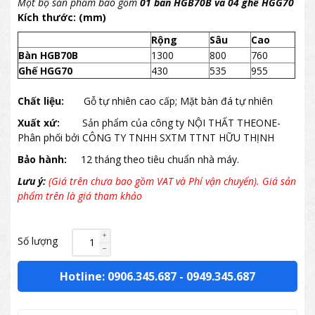
Một bộ sản phẩm bao gồm
01 bàn HGB70B và 04 ghế HGG70
Kích thước: (mm)
Rộng
Sâu
Cao
Bàn HGB70B
1300
800
760
Ghế HGG70
430
535
955
Chất liệu:
Gỗ tự nhiên cao cấp; Mặt bàn đá tự nhiên
Xuất xứ:
Sản phẩm của công ty NỘI THẤT THEONE-
Phân phối bởi CÔNG TY TNHH SXTM TTNT HỮU THỊNH
Bảo hành:
12 tháng theo tiêu chuẩn nhà máy.
Lưu ý:
(Giá trên chưa bao gồm VAT và Phí vận chuyển). Giá sản
phẩm trên là giá tham khảo
Số lượng
Hotline: 0906.345.687
-
0949.345.687