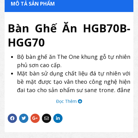
MÔ TẢ SẢN PHẨM
Bàn Ghế Ăn HGB70B-
HGG70
Bộ bàn ghế ăn The One khung gỗ tự nhiên
phủ sơn cao cấp.
Mặt bàn sử dụng chất liệu đá tự nhiên với
bề mặt được tạo vân theo công nghệ hiện
đại tạo cho sản phẩm sự sang trọng, đẳng
cấp.
Đọc Thêm
Sản phẩm bàn ghế ăn HGB70B-HGG70 có
thiết kế sang trọng thích hợp cho các
không gian phòng ăn gia đình, nhà hàng,
quán ăn,…