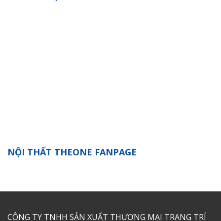
NỘI THẤT THEONE FANPAGE
CÔNG TY TNHH SẢN XUẤT THƯƠNG MẠI TRANG TRÍ