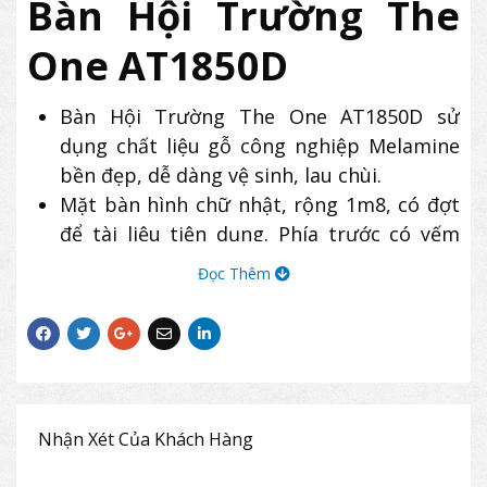
Bàn Hội Trường The
One AT1850D
Bàn Hội Trường The One AT1850D sử
dụng chất liệu gỗ công nghiệp Melamine
bền đẹp, dễ dàng vệ sinh, lau chùi.
Mặt bàn hình chữ nhật, rộng 1m8, có đợt
để tài liệu tiện dụng. Phía trước có yếm
sát đất trang trí.
Đọc Thêm
Thiết kế bàn có 03 chân vững chắc. Dưới
chân có các đôn nhựa tăng chỉnh.
Bàn hội trường AT1850D có kiểu dáng hiện
đại, màu sắc trang nhã, được dùng phổ
biến tại các không gian hội nghị, hội
trường,…
Nhận Xét Của Khách Hàng