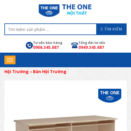
TÌM KIẾM
Tư vấn bán hàng
Tổng đài tư vấn
0906.345.687
0949.345.687
Hội Trường
»
Bàn Hội Trường