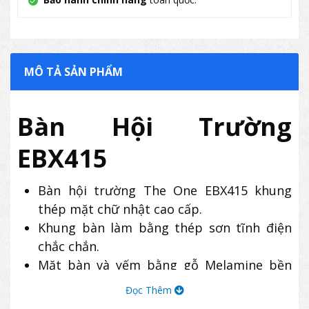
MÔ TẢ SẢN PHẨM
Bàn Hội Trường
EBX415
Bàn hội trường The One EBX415 khung
thép mặt chữ nhật cao cấp.
Khung bàn làm bằng thép sơn tĩnh điện
chắc chắn.
Mặt bàn và yếm bằng gỗ Melamine bền
đẹp, chống ẩm tốt, chống trầy xước nhẹ.
Đọc Thêm
Yếm bàn lửng, được thiết kế thả treo từ