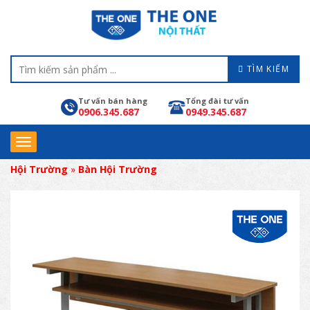
TÌM KIẾM
Tư vấn bán hàng
Tổng đài tư vấn
0906.345.687
0949.345.687
Hội Trường
»
Bàn Hội Trường