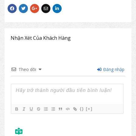
mặt bàn.
Chân bàn có bánh xe di chuyển dễ dàng.
Bàn có đợt để tài liệu tiện dụng.
Sản phẩm bàn hội trường EBX415 thường
được sử dụng kết hợp với ghế hội trường
Nhận Xét Của Khách Hàng
The One cho các không gian hội nghị, hội
thảo,…
Theo dõi
Đăng nhập
{}
[+]