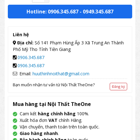
Hotline: 0906.345.687
-
0949.345.687
Liên hệ
Địa chỉ:
Số 141 Phạm Hùng Ấp 3 Xã Trung An Thành
Phố Mỹ Tho Tỉnh Tiền Giang
0906.345.687
0906.345.687
Email:
huuthinhnoithat@gmail.com
Bạn muốn nhận tư vấn từ Nội Thất TheOne?
Đăng ký
Mua hàng tại Nội Thất TheOne
Cam kết
hàng chính hãng
100%.
Xuất hóa đơn
VAT
chính Hãng.
Vận chuyển, thanh toán trên toàn quốc.
Giao hàng nhanh
.
Bảo hành chính hãng
toàn quốc.