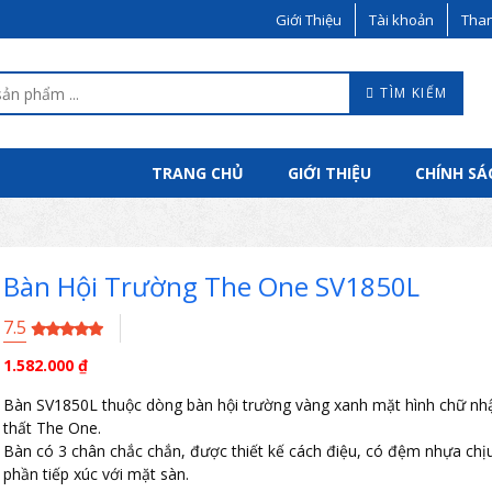
Giới Thiệu
Tài khoản
Than
TÌM KIẾM
TRANG CHỦ
GIỚI THIỆU
CHÍNH SÁ
Bàn Hội Trường The One SV1850L
7.5
1.582.000
₫
Bàn SV1850L thuộc dòng bàn hội trường vàng xanh mặt hình chữ nh
thất The One.
Bàn có 3 chân chắc chắn, được thiết kế cách điệu, có đệm nhựa chịu 
phần tiếp xúc với mặt sàn.