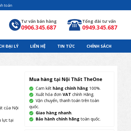
h toán
Tư vấn bán hàng
Tổng đài tư vấn
0906.345.687
0949.345.687
CH ĐẠI LÝ
LIÊN HỆ
TIN TỨC
CHÍNH SÁCH
Mua hàng tại Nội Thất TheOne
Cam kết
hàng chính hãng
100%.
Xuất hóa đơn
VAT
chính Hãng.
Vận chuyển, thanh toán trên toàn
quốc.
ật của Nội
Giao hàng nhanh
.
Bảo hành chính hãng
toàn quốc.
lực tại