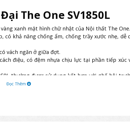
 Đại The One SV1850L
vàng xanh mặt hình chữ nhật của Nội thất The One
p, có khả năng chống ẩm, chống trầy xước nhẹ, dễ 
 có vách ngăn ở giữa đợt.
cách điệu, có đệm nhựa chịu lực tại phần tiếp xúc 
50L thường được sử dụng kết hợp với ghế hội trư
hiệp cho không gian hội nghị, hội thảo,…
Đọc Thêm