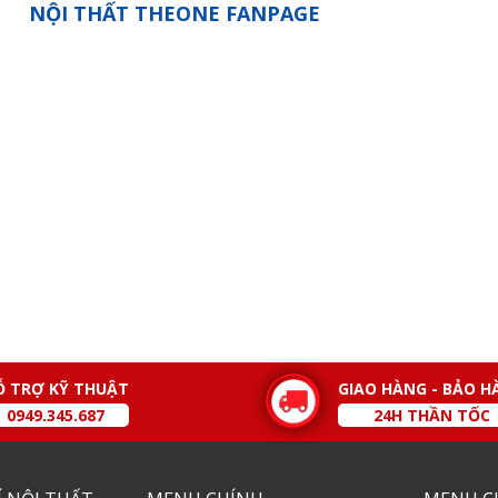
NỘI THẤT THEONE FANPAGE
Ỗ TRỢ KỸ THUẬT
GIAO HÀNG - BẢO H
0949.345.687
24H THẦN TỐC