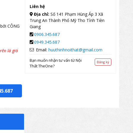
Liên hệ
Địa chỉ:
Số 141 Phạm Hùng Ấp 3 Xã
Trung An Thành Phố Mỹ Tho Tỉnh Tiền
 bởi CÔNG
Giang
0906.345.687
0949.345.687
Email:
huuthinhnoithat@gmail.com
rên là giá
Bạn muốn nhận tư vấn từ Nội
Đăng ký
Thất TheOne?
45.687