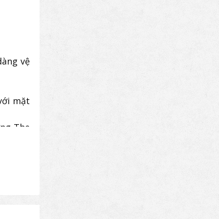
.
dàng vệ
với mặt
ờng The