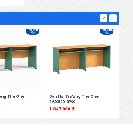
ờng The One
Bàn Hội Trường The One
Bàn 
SV2050D-3790
SV20
₫
1.847.000
₫
1.7