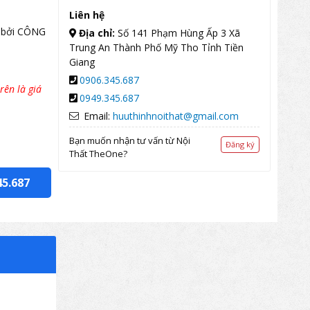
Liên hệ
 bởi CÔNG
Địa chỉ:
Số 141 Phạm Hùng Ấp 3 Xã
Trung An Thành Phố Mỹ Tho Tỉnh Tiền
Giang
0906.345.687
rên là giá
0949.345.687
Email:
huuthinhnoithat@gmail.com
Bạn muốn nhận tư vấn từ Nội
Đăng ký
Thất TheOne?
45.687