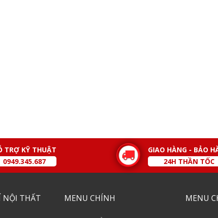
Ỗ TRỢ KỸ THUẬT
GIAO HÀNG - BẢO H
0949.345.687
24H THẦN TỐC
 NỘI THẤT
MENU CHÍNH
MENU C