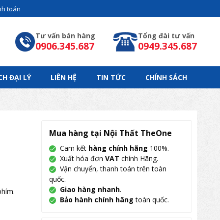
h toán
Tư vấn bán hàng
Tổng đài tư vấn
0906.345.687
0949.345.687
CH ĐẠI LÝ
LIÊN HỆ
TIN TỨC
CHÍNH SÁCH
Mua hàng tại Nội Thất TheOne
Cam kết
hàng chính hãng
100%.
Xuất hóa đơn
VAT
chính Hãng.
Vận chuyển, thanh toán trên toàn
quốc.
Giao hàng nhanh
.
phím.
Bảo hành chính hãng
toàn quốc.