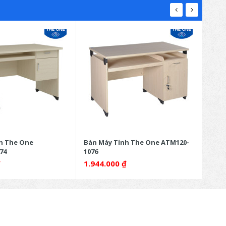
h The One
Bàn Máy Tính The One ATM120-
Bàn 
74
1076
1078
₫
1.944.000
₫
1.6