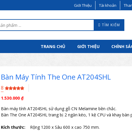
Giới Thiệu
Tài khoản
Than
TÌM KIẾM
TRANG CHỦ
GIỚI THIỆU
CHÍNH SÁ
Bàn Máy Tính The One AT204SHL
8
1.530.000
₫
Bàn máy tính AT204SHL sử dụng gỗ CN Melamine bền chắc.
Bàn The One AT204SHL trang bị 2 ngăn kéo, 1 kệ CPU và khay bàn 
Kích thước:
Rộng 1200 x Sâu 600 x cao 750 mm.