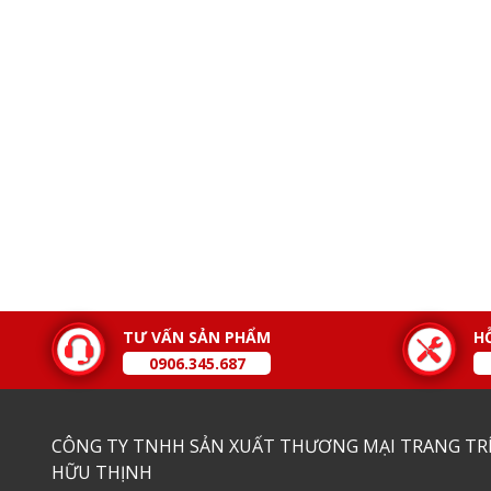
TƯ VẤN SẢN PHẨM
H
0906.345.687
CÔNG TY TNHH SẢN XUẤT THƯƠNG MẠI TRANG TRÍ
HỮU THỊNH