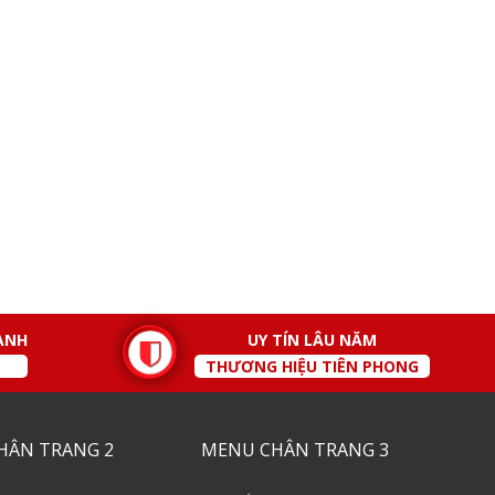
ÀNH
UY TÍN LÂU NĂM
THƯƠNG HIỆU TIÊN PHONG
HÂN TRANG 2
MENU CHÂN TRANG 3