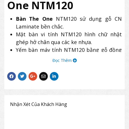
One NTM120
Bàn The One
NTM120 sử dụng gỗ CN
Laminate bền chắc.
Mặt bàn vi tính NTM120 hình chữ nhật
ghép hở chân qua các ke nhựa.
Yếm bàn máy tính NTM120 bằng gỗ đồng
chất liệu dạng lững trơn.
Đọc Thêm
Chân bàn gỗ bên dưới có đệm nhựa màu
đen.
Bàn NTM120 trang bị khay bàn phím và
hộc tủ phụ đi kèm.
Nhận Xét Của Khách Hàng