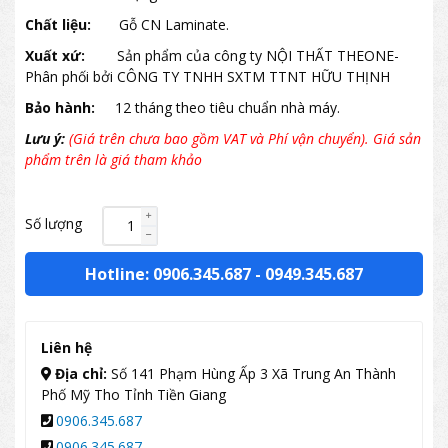
Chất liệu:
Gỗ CN Laminate.
Xuất xứ:
Sản phẩm của công ty NỘI THẤT THEONE-
Phân phối bởi CÔNG TY TNHH SXTM TTNT HỮU THỊNH
Bảo hành:
12 tháng theo tiêu chuẩn nhà máy.
Lưu ý:
(Giá trên chưa bao gồm VAT và Phí vận chuyển). Giá sản
phẩm trên là giá tham khảo
Số lượng
Hotline: 0906.345.687
-
0949.345.687
Liên hệ
Địa chỉ:
Số 141 Phạm Hùng Ấp 3 Xã Trung An Thành
Phố Mỹ Tho Tỉnh Tiền Giang
0906.345.687
0906.345.687