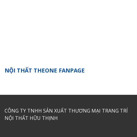
NỘI THẤT THEONE FANPAGE
CÔNG TY TNHH SẢN XUẤT THƯƠNG MẠI TRANG TRÍ
NỘI THẤT HỮU THỊNH