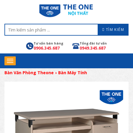
TÌM KIẾM
Tư vấn bán hàng
Tổng đài tư vấn
0906.345.687
0949.345.687
Bàn Văn Phòng Theone
»
Bàn Máy Tính