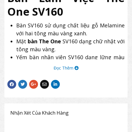
One SV160
Bàn SV160 sử dụng chất liệu gỗ Melamine
với hai tông màu vàng xanh.
Mặt
bàn The One
SV160 dạng chữ nhật với
tông màu vàng.
Yếm bàn nhân viên SV160 dạng lững màu
vàng.
Đọc Thêm
Chân bàn bằng gỗ Melamine màu xanh,
bên dưới có đệm nhựa.
Bàn văn phòng SV160 chưa đi kèm hộc tủ
phụ.
Nhận Xét Của Khách Hàng