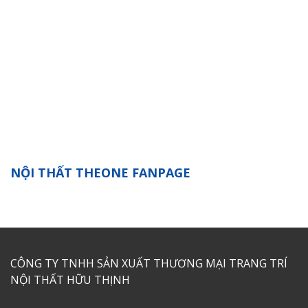
NỘI THẤT THEONE FANPAGE
CÔNG TY TNHH SẢN XUẤT THƯƠNG MẠI TRANG TRÍ
NỘI THẤT HỮU THỊNH