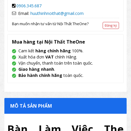
0906.345.687
Email:
huuthinhnoithat@gmail.com
Bạn muốn nhận tư vấn từ Nội Thất TheOne?
Đăng ký
Mua hàng tại Nội Thất TheOne
Cam kết
hàng chính hãng
100%.
Xuất hóa đơn
VAT
chính Hãng.
Vận chuyển, thanh toán trên toàn quốc.
Giao hàng nhanh
.
Bảo hành chính hãng
toàn quốc.
MÔ TẢ SẢN PHẨM
Bàn Làm Việc The