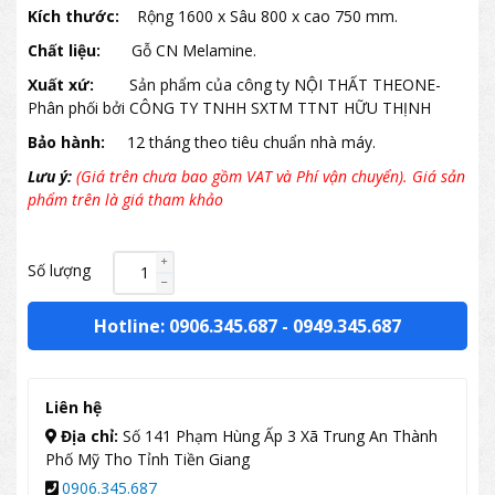
Kích thước:
Rộng 1600 x Sâu 800 x cao 750 mm.
Chất liệu:
Gỗ CN Melamine.
Xuất xứ:
Sản phẩm của công ty NỘI THẤT THEONE-
Phân phối bởi CÔNG TY TNHH SXTM TTNT HỮU THỊNH
Bảo hành:
12 tháng theo tiêu chuẩn nhà máy.
Lưu ý:
(Giá trên chưa bao gồm VAT và Phí vận chuyển). Giá sản
phẩm trên là giá tham khảo
Số lượng
Hotline: 0906.345.687
-
0949.345.687
Liên hệ
Địa chỉ:
Số 141 Phạm Hùng Ấp 3 Xã Trung An Thành
Phố Mỹ Tho Tỉnh Tiền Giang
0906.345.687