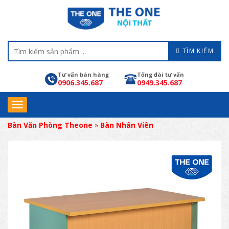
TÌM KIẾM
Tư vấn bán hàng
Tổng đài tư vấn
0906.345.687
0949.345.687
Bàn Văn Phòng Theone
»
Bàn Nhân Viên