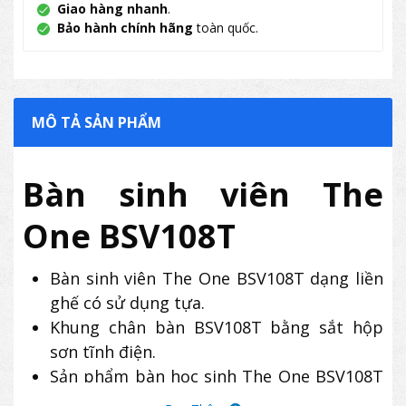
Giao hàng nhanh
.
Bảo hành chính hãng
toàn quốc.
MÔ TẢ SẢN PHẨM
Bàn sinh viên The
One BSV108T
Bàn sinh viên The One BSV108T dạng liền
ghế có sử dụng tựa.
Khung chân bàn BSV108T bằng sắt hộp
sơn tĩnh điện.
Sản phẩm bàn học sinh The One BSV108T
sử dụng mặt gỗ Melamine hoặc cao su tự