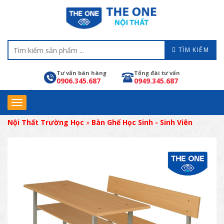
TÌM KIẾM
Tư vấn bán hàng
Tổng đài tư vấn
0906.345.687
0949.345.687
Nội Thất Trường Học
»
Bàn Ghế Học Sinh - Sinh Viên