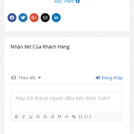
Đọc Thêm
nhiên ghép mảnh.
Bàn có ngăn để đồ dùng trống 4 mặt.
Mã sản phẩm: BSV108T, BSV108TG.
Nhận Xét Của Khách Hàng
Theo dõi
Đăng nhập
{}
[+]