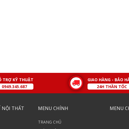
Ỗ TRỢ KỸ THUẬT
GIAO HÀNG - BẢO H
0949.345.687
24H THẦN TỐC
 NỘI THẤT
MENU CHÍNH
MENU C
TRANG CHỦ