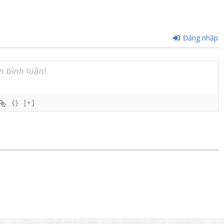
Đăng nhập
{}
[+]