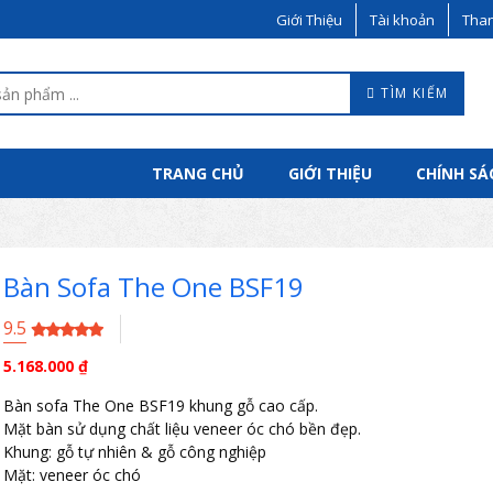
Giới Thiệu
Tài khoản
Than
TÌM KIẾM
TRANG CHỦ
GIỚI THIỆU
CHÍNH SÁ
Bàn Sofa The One BSF19
9.5
5.168.000
₫
Bàn sofa The One BSF19 khung gỗ cao cấp.
Mặt bàn sử dụng chất liệu veneer óc chó bền đẹp.
Khung: gỗ tự nhiên & gỗ công nghiệp
Mặt: veneer óc chó