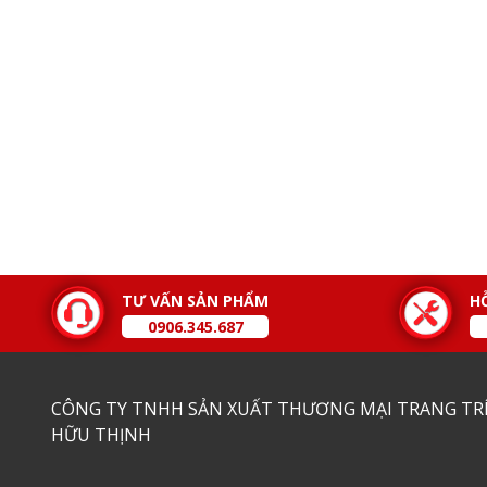
TƯ VẤN SẢN PHẨM
H
0906.345.687
CÔNG TY TNHH SẢN XUẤT THƯƠNG MẠI TRANG TRÍ
HỮU THỊNH