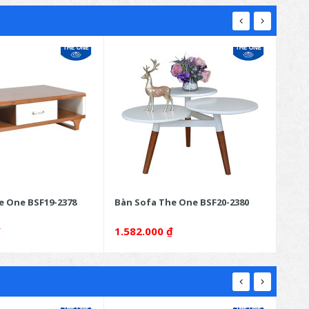
e One BSF19-2378
Bàn Sofa The One BSF20-2380
Bàn 
₫
1.582.000
₫
1.3