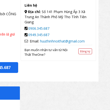
Liên hệ
Địa chỉ:
Số 141 Phạm Hùng Ấp 3 Xã
 bởi CÔNG
Trung An Thành Phố Mỹ Tho Tỉnh Tiền
Giang
0906.345.687
rên là giá
0949.345.687
Email:
huuthinhnoithat@gmail.com
Bạn muốn nhận tư vấn từ Nội
Đăng ký
Thất TheOne?
45.687