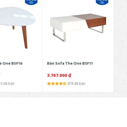
e One BSF16
Bàn Sofa The One BSF11
Tủ S
₫
3.767.000
₫
5.7
73 đã bán
478 đã bán