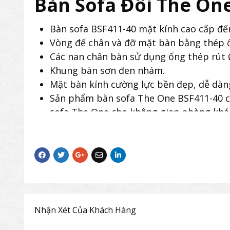
Bàn Sofa Đôi The On
Bàn sofa BSF411-40 mặt kính cao cấp đế
Vòng đế chân và đỡ mặt bàn bằng thép ố
Các nan chân bàn sử dụng ống thép rút 
Khung bàn sơn đen nhám.
Mặt bàn kính cường lực bền đẹp, dễ dàng 
Sản phẩm bàn sofa The One BSF411-40 có
sofa The One cho không gian phòng khác
Nhận Xét Của Khách Hàng