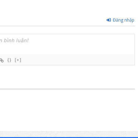
Đăng nhập
{}
[+]