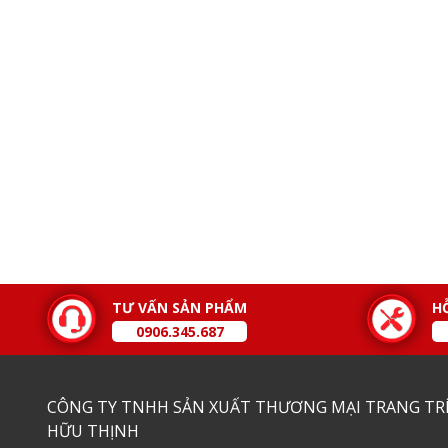
TƯ VẤN SẢN PHẨM
H
0906.345.687
CÔNG TY TNHH SẢN XUẤT THƯƠNG MẠI TRANG TRÍ
HỮU THỊNH