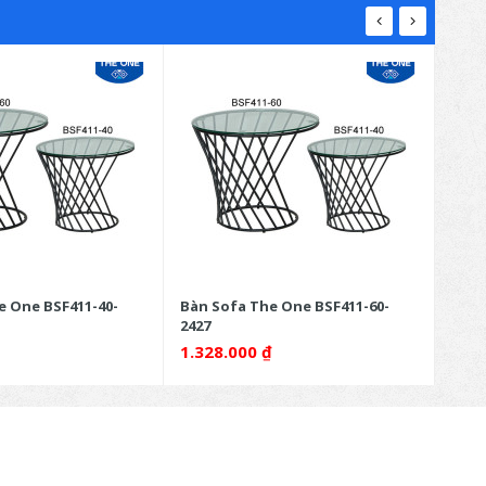
e One BSF411-40-
Bàn Sofa The One BSF411-60-
Bàn 
2427
1.328.000
₫
2.9