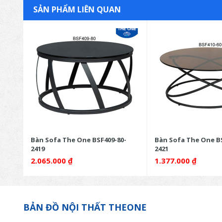
SẢN PHẨM LIÊN QUAN
-
Bàn Sofa The One BSF409-80-
Bàn Sofa The One BS
2419
2421
2.065.000
₫
1.377.000
₫
BẢN ĐỒ NỘI THẤT THEONE