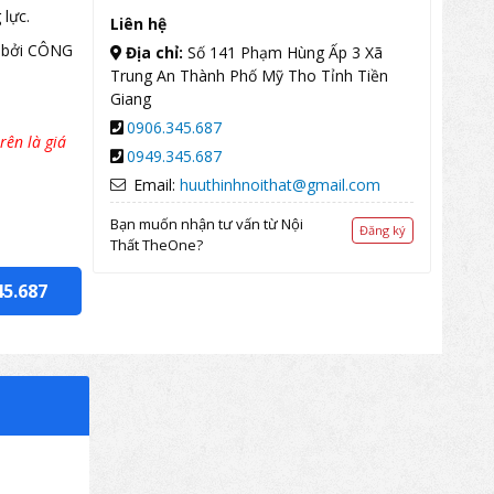
lực.
Liên hệ
 bởi CÔNG
Địa chỉ:
Số 141 Phạm Hùng Ấp 3 Xã
Trung An Thành Phố Mỹ Tho Tỉnh Tiền
Giang
0906.345.687
rên là giá
0949.345.687
Email:
huuthinhnoithat@gmail.com
Bạn muốn nhận tư vấn từ Nội
Đăng ký
Thất TheOne?
45.687