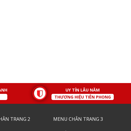
ÀNH
UY TÍN LÂU NĂM
THƯƠNG HIỆU TIÊN PHONG
HÂN TRANG 2
MENU CHÂN TRANG 3