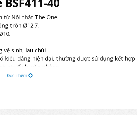
e BSF411-40
n từ Nội thất The One.
ng tròn Ø12.7.
Ø10.
vệ sinh, lau chùi.
 kiểu dáng hiện đại, thường được sử dụng kết hợp 
h gia đình, văn phòng,…
Đọc Thêm