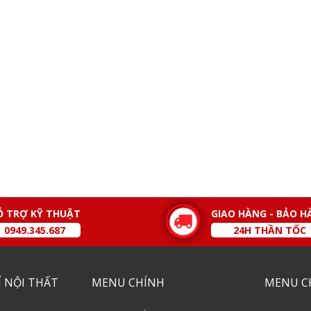
Ỗ TRỢ KỸ THUẬT
GIAO HÀNG - BẢO H
0949.345.687
24H THẦN TỐC
 NỘI THẤT
MENU CHÍNH
MENU C