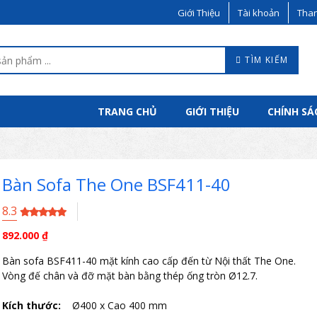
Giới Thiệu
Tài khoản
Than
TÌM KIẾM
TRANG CHỦ
GIỚI THIỆU
CHÍNH SÁ
Bàn Sofa The One BSF411-40
8.3
892.000
₫
Bàn sofa BSF411-40 mặt kính cao cấp đến từ Nội thất The One.
Vòng đế chân và đỡ mặt bàn bằng thép ống tròn Ø12.7.
Kích thước:
Ø400 x Cao 400 mm