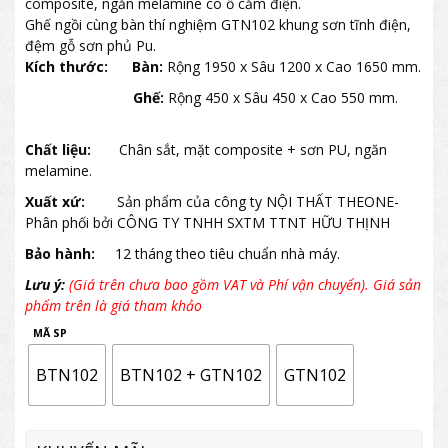
composite, ngăn melamine có ổ cắm điện.
Ghế ngồi cùng bàn thí nghiệm GTN102 khung sơn tĩnh điện,
đệm gỗ sơn phủ Pu.
Kích thước: Bàn:
Rộng 1950 x Sâu 1200 x Cao 1650 mm.
Ghế:
Rộng 450 x Sâu 450 x Cao 550 mm.
Chất liệu:
Chân sắt, mặt composite + sơn PU, ngăn
melamine.
Xuất xứ:
Sản phẩm của công ty NỘI THẤT THEONE-
Phân phối bởi CÔNG TY TNHH SXTM TTNT HỮU THỊNH
Bảo hành:
12 tháng theo tiêu chuẩn nhà máy.
Lưu ý:
(Giá trên chưa bao gồm VAT và Phí vận chuyển). Giá sản
phẩm trên là giá tham khảo
MÃ SP
BTN102
BTN102 + GTN102
GTN102