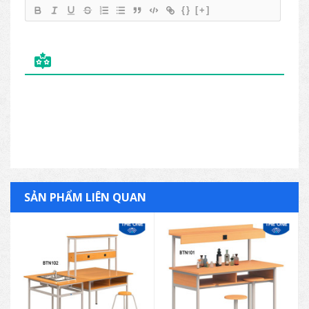
{}
[+]
SẢN PHẨM LIÊN QUAN