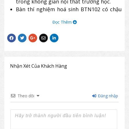
trong không gian nội thất trường học.
Bàn thí nghiệm hoá sinh BTN102 có chậu
rửa và vòi nước.
Đọc Thêm
Khung bàn BTN102 bằng thép sơn tĩnh
điện, mặt bàn composite, ngăn melamine
có ổ cắm điện.
Ghế ngồi cùng bàn thí nghiệm GTN102
khung sơn tĩnh điện, đệm gỗ sơn phủ Pu.
Nhận Xét Của Khách Hàng
Theo dõi
Đăng nhập