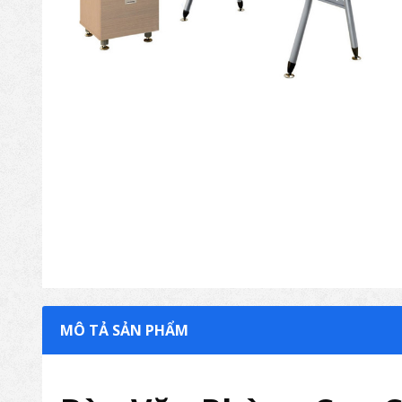
MÔ TẢ SẢN PHẨM