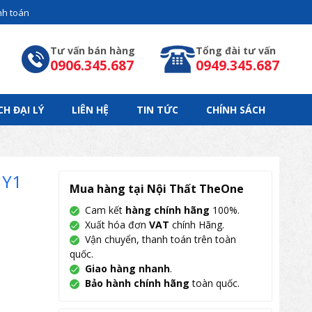
h toán
Tư vấn bán hàng
Tổng đài tư vấn
0906.345.687
0949.345.687
CH ĐẠI LÝ
LIÊN HỆ
TIN TỨC
CHÍNH SÁCH
1Y1
Mua hàng tại Nội Thất TheOne
Cam kết
hàng chính hãng
100%.
Xuất hóa đơn
VAT
chính Hãng.
Vận chuyển, thanh toán trên toàn
quốc.
Giao hàng nhanh
.
Bảo hành chính hãng
toàn quốc.