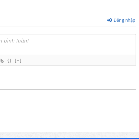
Đăng nhập
{}
[+]