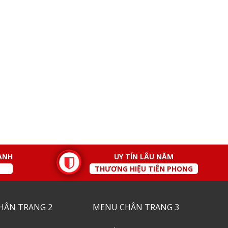
ÀNH
UY TÍN LÂU NĂM
THƯƠNG HIỆU TIÊN PHONG
HÂN TRANG 2
MENU CHÂN TRANG 3