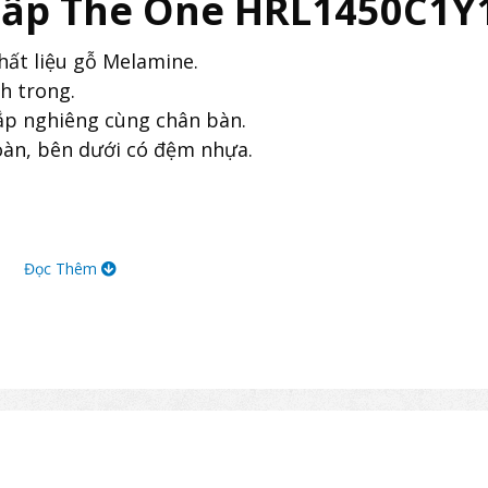
Cấp The One HRL1450C1Y
ất liệu gỗ Melamine.
h trong.
p nghiêng cùng chân bàn.
oàn, bên dưới có đệm nhựa.
Đọc Thêm