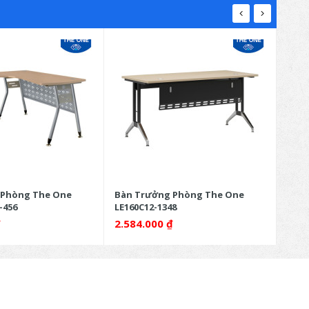
 Phòng The One
Bàn Trưởng Phòng The One
Bàn 
-456
LE160C12-1348
ET14
₫
2.584.000
₫
3.8