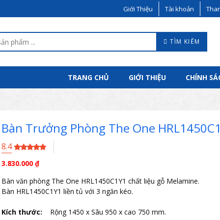
Giới Thiệu
Tài khoản
Than
TÌM KIẾM
TRANG CHỦ
GIỚI THIỆU
CHÍNH SÁ
Bàn Trưởng Phòng The One HRL1450C
8.4
3.830.000
₫
Bàn văn phòng The One HRL1450C1Y1 chất liệu gỗ Melamine.
Bàn HRL1450C1Y1 liền tủ với 3 ngăn kéo.
Kích thước:
Rộng 1450 x Sâu 950 x cao 750 mm.