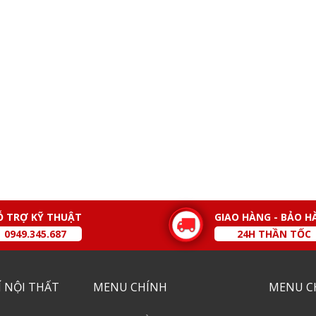
Ỗ TRỢ KỸ THUẬT
GIAO HÀNG - BẢO H
0949.345.687
24H THẦN TỐC
 NỘI THẤT
MENU CHÍNH
MENU C