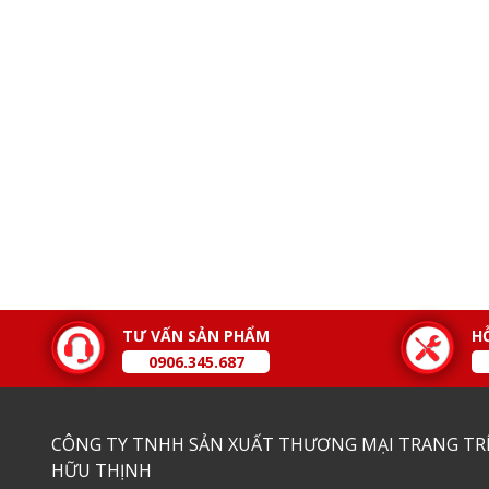
TƯ VẤN SẢN PHẨM
H
0906.345.687
CÔNG TY TNHH SẢN XUẤT THƯƠNG MẠI TRANG TRÍ
HỮU THỊNH