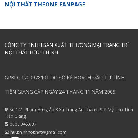
NỘI THẤT THEONE FANPAGE
CÔNG TY TNHH SẢN XUẤT THƯƠNG MẠI TRANG TRÍ
NỘI THẤT HỮU THỊNH
GPKD : 1200978101 DO SỞ KẾ HOẠCH ĐẦU TƯ TỈNH
TIỀN GIANG CẤP NGÀY 24 THÁNG 11 NĂM 2009
Số 141 Phạm Hùng Ấp 3 Xã Trung An Thành Phố Mỹ Tho Tỉnh
Tiền Giang
0906.345.687
huuthinhnoithat@gmail.com