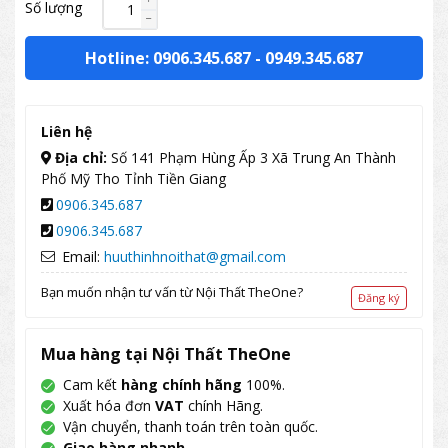
Số lượng
Hotline: 0906.345.687
-
0949.345.687
Liên hệ
Địa chỉ:
Số 141 Phạm Hùng Ấp 3 Xã Trung An Thành
Phố Mỹ Tho Tỉnh Tiền Giang
0906.345.687
0906.345.687
Email:
huuthinhnoithat@gmail.com
Bạn muốn nhận tư vấn từ Nội Thất TheOne?
Đăng ký
Mua hàng tại Nội Thất TheOne
Cam kết
hàng chính hãng
100%.
Xuất hóa đơn
VAT
chính Hãng.
Vận chuyển, thanh toán trên toàn quốc.
Giao hàng nhanh
.