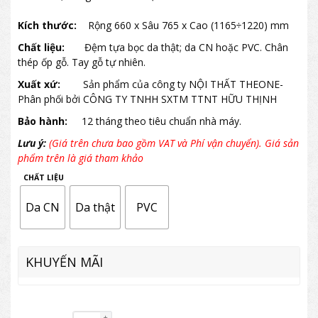
Kích thước:
Rộng 660 x Sâu 765 x Cao (1165÷1220) mm
Chất liệu:
Đệm tựa bọc da thật; da CN hoặc PVC. Chân
thép ốp gỗ. Tay gỗ tự nhiên.
Xuất xứ:
Sản phẩm của công ty NỘI THẤT THEONE-
Phân phối bởi CÔNG TY TNHH SXTM TTNT HỮU THỊNH
Bảo hành:
12 tháng theo tiêu chuẩn nhà máy.
Lưu ý:
(Giá trên chưa bao gồm VAT và Phí vận chuyển). Giá sản
phẩm trên là giá tham khảo
CHẤT LIỆU
Da CN
Da thật
PVC
KHUYẾN MÃI