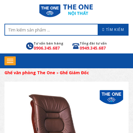
TÌM KIẾM
Tư vấn bán hàng
Tổng đài tư vấn
0906.345.687
0949.345.687
Ghế văn phòng The One
»
Ghế Giám Đốc