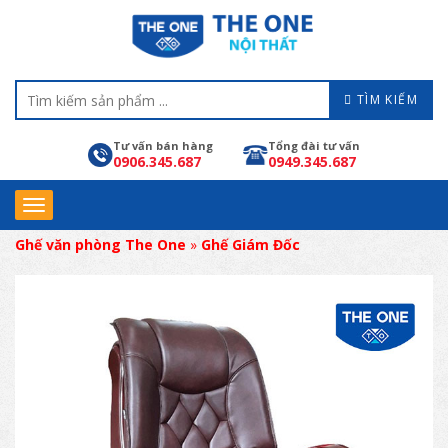
TÌM KIẾM
Tư vấn bán hàng
Tổng đài tư vấn
0906.345.687
0949.345.687
Ghế văn phòng The One
»
Ghế Giám Đốc