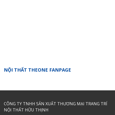
NỘI THẤT THEONE FANPAGE
CÔNG TY TNHH SẢN XUẤT THƯƠNG MẠI TRANG TRÍ
NỘI THẤT HỮU THỊNH