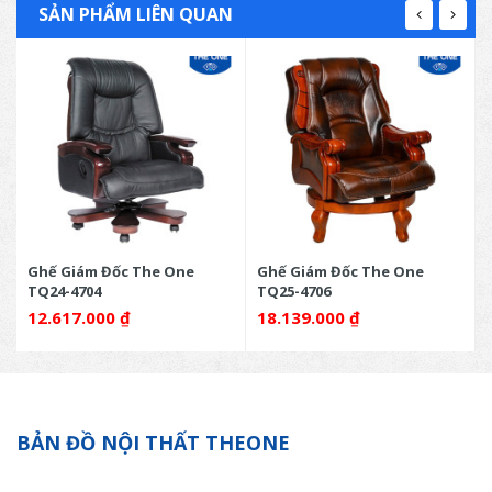
SẢN PHẨM LIÊN QUAN
Ghế Giám Đốc The One
Ghế Giám Đốc The One
TQ24-4704
TQ25-4706
0
₫
12.617.000
₫
18.139.000
₫
BẢN ĐỒ NỘI THẤT THEONE