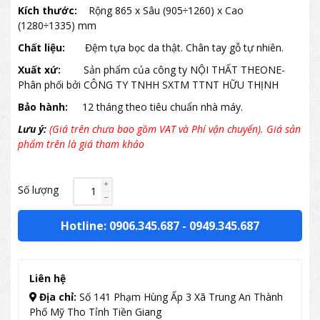
Kích thước:
Rộng 865 x Sâu (905÷1260) x Cao
(1280÷1335) mm
Chất liệu:
Đệm tựa bọc da thật. Chân tay gỗ tự nhiên.
Xuất xứ:
Sản phẩm của công ty NỘI THẤT THEONE-
Phân phối bởi CÔNG TY TNHH SXTM TTNT HỮU THỊNH
Bảo hành:
12 tháng theo tiêu chuẩn nhà máy.
Lưu ý:
(Giá trên chưa bao gồm VAT và Phí vận chuyển). Giá sản
phẩm trên là giá tham khảo
Số lượng
Hotline: 0906.345.687
-
0949.345.687
Liên hệ
Địa chỉ:
Số 141 Phạm Hùng Ấp 3 Xã Trung An Thành
Phố Mỹ Tho Tỉnh Tiền Giang