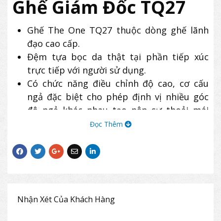
Ghế Giám Đốc TQ27
Ghế The One TQ27 thuộc dòng ghế lãnh
đạo cao cấp.
Đệm tựa bọc da thật tại phần tiếp xúc
trực tiếp với người sử dụng.
Có chức năng điều chỉnh độ cao, cơ cấu
ngả đặc biệt cho phép định vị nhiều góc
độ ngả khác nhau tạo nên sự thoải mái
cho người sử dụng.
Đọc Thêm
Chân tay ghế bằng gỗ sơn.
Ghế Giám Dốc TQ27 thường được sử dụng
kết hợp với bàn giám đốc The One để tạo
nên một không gian sang trọng, đăng cấp
cho người lãnh đạo.
Nhận Xét Của Khách Hàng