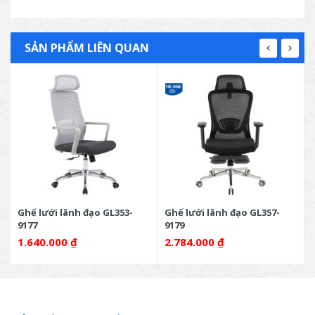
SẢN PHẨM LIÊN QUAN
Ghế lưới lãnh đạo GL353-
Ghế lưới lãnh đạo GL357-
9177
9179
1.640.000
₫
2.784.000
₫