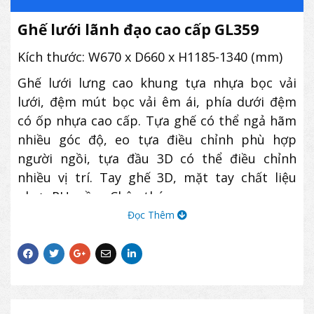
Ghế lưới lãnh đạo cao cấp GL359
Kích thước: W670 x D660 x H1185-1340 (mm)
Ghế lưới lưng cao khung tựa nhựa bọc vải
lưới, đệm mút bọc vải êm ái, phía dưới đệm
có ốp nhựa cao cấp. Tựa ghế có thể ngả hãm
nhiều góc độ, eo tựa điều chỉnh phù hợp
người ngồi, tựa đầu 3D có thể điều chỉnh
nhiều vị trí. Tay ghế 3D, mặt tay chất liệu
nhựa PU mềm. Chân thép mạ.
Đọc Thêm
Dung sai kích thước: ± 15 (mm)
(Lưu ý: Màu sắc hiển thị trên website có thể
không chính xác do chụp ảnh, hoặc mô phỏng
bằng ảnh 3D.
Khách hàng vui lòng kiểm tra xác nhận màu