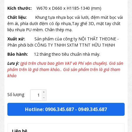
Kích thước:
W670 x D660 x H1185-1340 (mm)
Chất liệu:
Khung tựa nhựa bọc vải lưới, đệm mút bọc vải
êm ái, phía dưới đệm có ốp nhựa,Tay ghế 3D, mặt tay chất
liệu nhựa PU mềm. Chân thép mạ.
Xuất xứ:
Sản phẩm của công ty NỘI THẤT THEONE -
Phân phối bởi CÔNG TY TNHH SXTM TTNT HỮU THỊNH
Bảo hành:
12 tháng theo tiêu chuẩn nhà máy.
Lưu ý:
(giá trên chưa bao gồm VAT và Phí vận chuyển). Giá sản
phẩm trên là giá tham khảo.. Giá sản phẩm trên là giá tham
khảo
Số lượng
Hotline: 0906.345.687
-
0949.345.687
Liên hệ