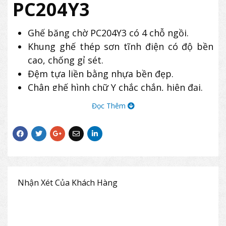
PC204Y3
Ghế băng chờ PC204Y3 có 4 chỗ ngồi.
Khung ghế thép sơn tĩnh điện có độ bền
cao, chống gỉ sét.
Đệm tựa liền bằng nhựa bền đẹp.
Chân ghế hình chữ Y chắc chắn, hiện đại.
Sản phẩm ghế phòng chờ The
Đọc Thêm
One PC204Y3 có kiểu dáng hiện đại, kết
cấu vững chắc, thường được sử dụng
trong phòng chờ của các sân bây, nhà ga,
bệnh viện, ngân hàng,…
Nhận Xét Của Khách Hàng