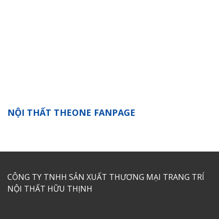
NỘI THẤT THEONE FANPAGE
CÔNG TY TNHH SẢN XUẤT THƯƠNG MẠI TRANG TRÍ
NỘI THẤT HỮU THỊNH