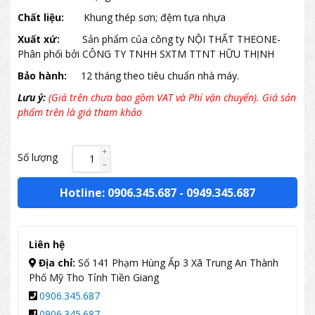
Chất liệu:
Khung thép sơn; đệm tựa nhựa
Xuất xứ:
Sản phẩm của công ty NỘI THẤT THEONE-
Phân phối bởi CÔNG TY TNHH SXTM TTNT HỮU THỊNH
Bảo hành:
12 tháng theo tiêu chuẩn nhà máy.
Lưu ý:
(Giá trên chưa bao gồm VAT và Phí vận chuyển). Giá sản
phẩm trên là giá tham khảo
Số lượng
Hotline: 0906.345.687
-
0949.345.687
Liên hệ
Địa chỉ:
Số 141 Phạm Hùng Ấp 3 Xã Trung An Thành
Phố Mỹ Tho Tỉnh Tiền Giang
0906.345.687
0906.345.687