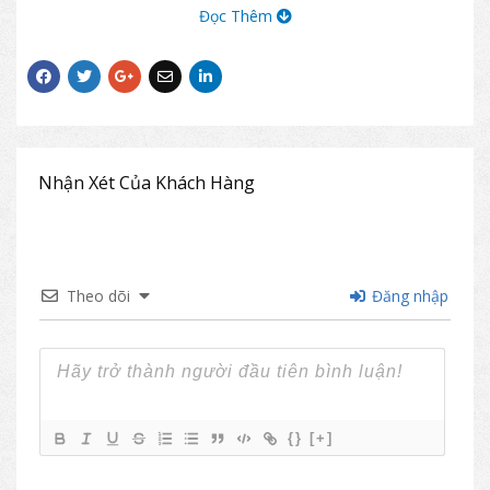
bền đẹp, chống gỉ sét.
Đọc Thêm
Sản phẩm ghế The One SL711S thường
được dùng trong các phòng họp, phòng
hội thảo, hội nghị,…
Nhận Xét Của Khách Hàng
Theo dõi
Đăng nhập
{}
[+]