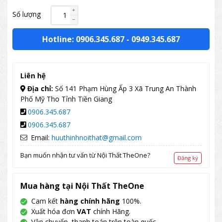
Số lượng
Hotline: 0906.345.687
-
0949.345.687
Liên hệ
Địa chỉ:
Số 141 Phạm Hùng Ấp 3 Xã Trung An Thành
Phố Mỹ Tho Tỉnh Tiền Giang
0906.345.687
0906.345.687
Email:
huuthinhnoithat@gmail.com
Bạn muốn nhận tư vấn từ Nội Thất TheOne?
Đăng ký
Mua hàng tại Nội Thất TheOne
Cam kết
hàng chính hãng
100%.
Xuất hóa đơn
VAT
chính Hãng.
Vận chuyển, thanh toán trên toàn quốc.