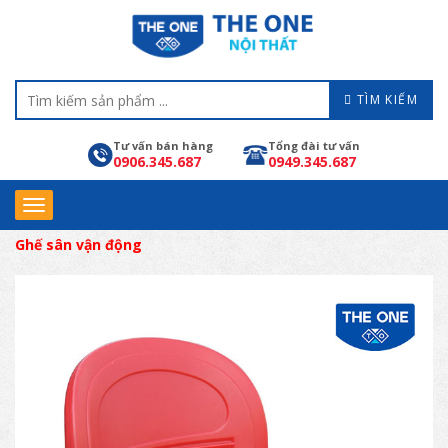
TÌM KIẾM
Tư vấn bán hàng
Tổng đài tư vấn
0906.345.687
0949.345.687
Ghế sân vận động