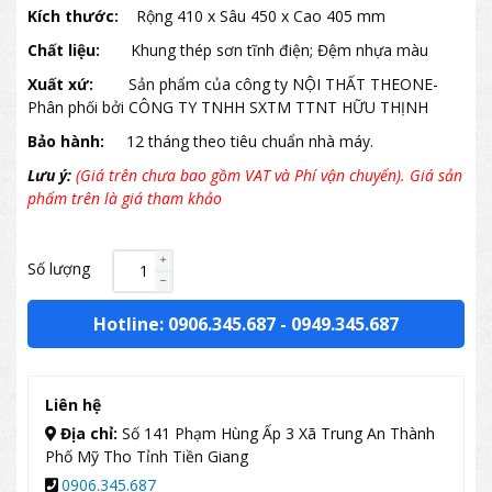
Kích thước:
Rộng 410 x Sâu 450 x Cao 405 mm
Chất liệu:
Khung thép sơn tĩnh điện; Đệm nhựa màu
Xuất xứ:
Sản phẩm của công ty NỘI THẤT THEONE-
Phân phối bởi CÔNG TY TNHH SXTM TTNT HỮU THỊNH
Bảo hành:
12 tháng theo tiêu chuẩn nhà máy.
Lưu ý:
(Giá trên chưa bao gồm VAT và Phí vận chuyển). Giá sản
phẩm trên là giá tham khảo
Số lượng
Hotline: 0906.345.687
-
0949.345.687
Liên hệ
Địa chỉ:
Số 141 Phạm Hùng Ấp 3 Xã Trung An Thành
Phố Mỹ Tho Tỉnh Tiền Giang
0906.345.687