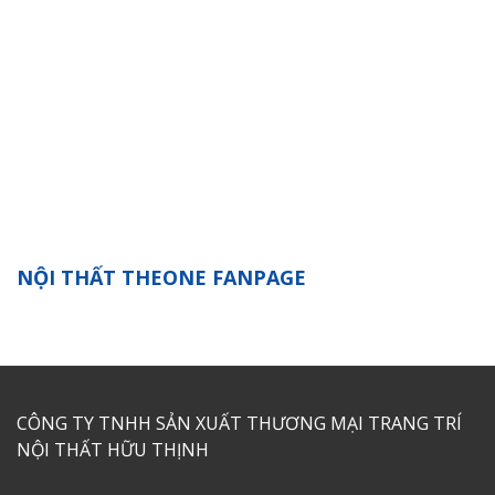
NỘI THẤT THEONE FANPAGE
CÔNG TY TNHH SẢN XUẤT THƯƠNG MẠI TRANG TRÍ
NỘI THẤT HỮU THỊNH