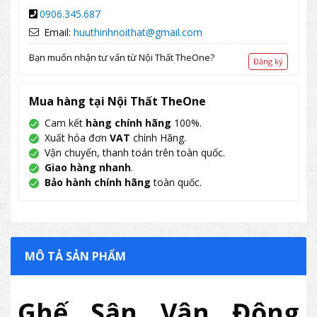
0906.345.687
Email:
huuthinhnoithat@gmail.com
Bạn muốn nhận tư vấn từ Nội Thất TheOne?
Đăng ký
Mua hàng tại Nội Thất TheOne
Cam kết
hàng chính hãng
100%.
Xuất hóa đơn
VAT
chính Hãng.
Vận chuyển, thanh toán trên toàn quốc.
Giao hàng nhanh
.
Bảo hành chính hãng
toàn quốc.
MÔ TẢ SẢN PHẨM
Ghế Sân Vận Động