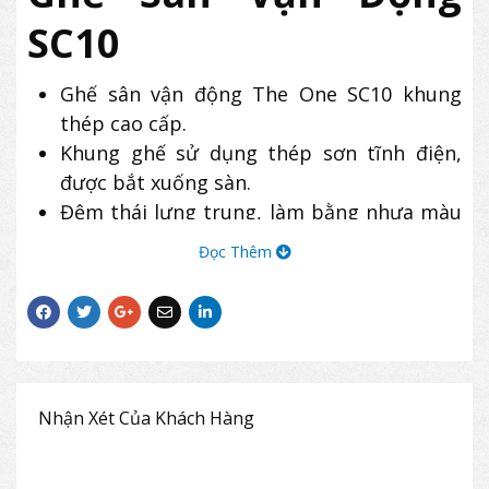
SC10
Ghế sân vận động The One SC10 khung
thép cao cấp.
Khung ghế sử dụng thép sơn tĩnh điện,
được bắt xuống sàn.
Đệm thái lưng trung, làm bằng nhựa màu
bền đẹp.
Đọc Thêm
Ghế sân vận động SC10 có độ bền cao, kết
cấu vững chắc, thường được dùng cho khu
vực khán đài của các sân vận động, nhà thi
đấu, sân khấu ngoài trời,…
Nhận Xét Của Khách Hàng