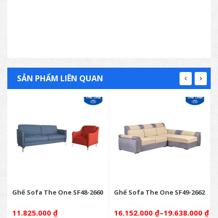
SẢN PHẨM LIÊN QUAN
6
Ghế Sofa The One SF48-2660
Ghế Sofa The One SF49-2662
0
₫
11.825.000
₫
16.152.000
₫
–
19.638.000
₫