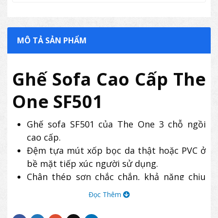
MÔ TẢ SẢN PHẨM
Ghế Sofa Cao Cấp The
One SF501
Ghế sofa SF501 của The One 3 chỗ ngồi
cao cấp.
Đệm tựa mút xốp bọc da thật hoặc PVC ở
bề mặt tiếp xúc người sử dụng.
Chân thép sơn chắc chắn, khả năng chịu
lực tốt.
Đọc Thêm
Sản phẩm ghế sofa The One SF501 có kiểu
dáng hiện đại, sang trọng, thường được