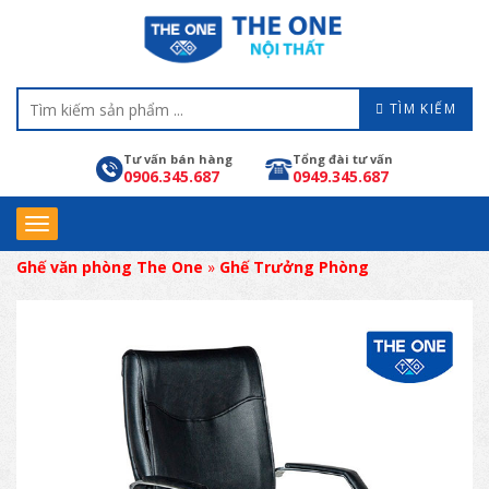
TÌM KIẾM
Tư vấn bán hàng
Tổng đài tư vấn
0906.345.687
0949.345.687
Ghế văn phòng The One
»
Ghế Trưởng Phòng