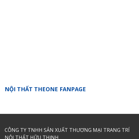
NỘI THẤT THEONE FANPAGE
CÔNG TY TNHH SẢN XUẤT THƯƠNG MẠI TRANG TRÍ
NỘI THẤT HỮU THỊNH