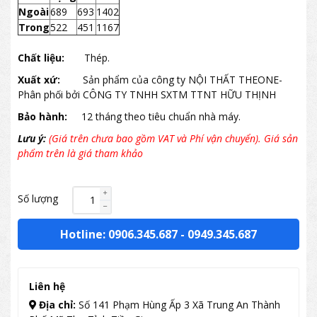
Ngoài
689
693
1402
Trong
522
451
1167
Chất liệu:
Thép.
Xuất xứ:
Sản phẩm của công ty NỘI THẤT THEONE-
Phân phối bởi CÔNG TY TNHH SXTM TTNT HỮU THỊNH
Bảo hành:
12 tháng theo tiêu chuẩn nhà máy.
Lưu ý:
(Giá trên chưa bao gồm VAT và Phí vận chuyển). Giá sản
phẩm trên là giá tham khảo
Số lượng
Hotline: 0906.345.687
-
0949.345.687
Liên hệ
Địa chỉ:
Số 141 Phạm Hùng Ấp 3 Xã Trung An Thành