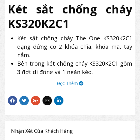
Két sắt chống cháy
KS320K2C1
Két sắt chống cháy The One KS320K2C1
dạng đứng có 2 khóa chìa, khóa mã, tay
nắm.
Bên trong két chống cháy KS320K2C1 gồm
3 đợt di động và 1 ngăn kéo.
Két sắt KS320K2C1 có trang bị bánh xe sắt
Đọc Thêm
di chuyển.
Khối lượng: 320 kg (±10%)
Rộng
Sâu
Cao
Ngoài
689
693
1402
Nhận Xét Của Khách Hàng
Trong
522
451
1167