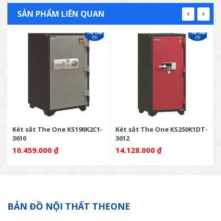
SẢN PHẨM LIÊN QUAN
-
Két sắt The One KS190K2C1-
Két sắt The One KS250K1DT-
3610
3612
10.459.000
₫
14.128.000
₫
BẢN ĐỒ NỘI THẤT THEONE