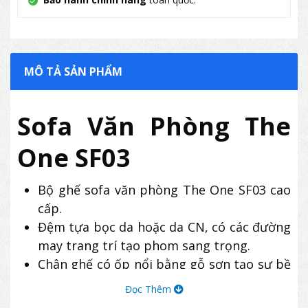
MÔ TẢ SẢN PHẨM
Sofa Văn Phòng The
One SF03
Bộ ghế sofa văn phòng The One SF03 cao
cấp.
Đệm tựa bọc da hoặc da CN, có các đường
may trang trí tạo phom sang trọng.
Chân ghế có ốp nổi bằng gỗ sơn tạo sự bề
thế và điểm nhấn cho sản phẩm.
Đọc Thêm
Bộ ghế gồm có 01 ghế đơn và 02 ghế băng.