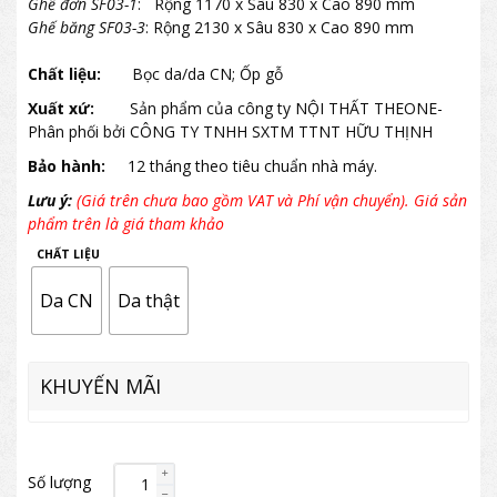
Ghế đơn SF03-1
: Rộng 1170 x Sâu 830 x Cao 890 mm
Ghế băng SF03-3
: Rộng 2130 x Sâu 830 x Cao 890 mm
Chất liệu:
Bọc da/da CN; Ốp gỗ
Xuất xứ:
Sản phẩm của công ty NỘI THẤT THEONE-
Phân phối bởi CÔNG TY TNHH SXTM TTNT HỮU THỊNH
Bảo hành:
12 tháng theo tiêu chuẩn nhà máy.
Lưu ý:
(Giá trên chưa bao gồm VAT và Phí vận chuyển). Giá sản
phẩm trên là giá tham khảo
CHẤT LIỆU
Da CN
Da thật
KHUYẾN MÃI
Số lượng