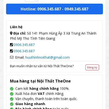
Hotline: 0906.345.687
-
0949.345.687
Liên hệ
Địa chỉ:
Số 141 Phạm Hùng Ấp 3 Xã Trung An Thành
Phố Mỹ Tho Tỉnh Tiền Giang
0906.345.687
0906.345.687
Email:
huuthinhnoithat@gmail.com
Bạn muốn nhận tư vấn từ Nội Thất TheOne?
Đăng ký
Mua hàng tại Nội Thất TheOne
Cam kết
hàng chính hãng
100%.
Xuất hóa đơn
VAT
chính Hãng.
Vận chuyển, thanh toán trên toàn quốc.
Giao hàng nhanh
.
Bảo hành chính hãng
toàn quốc.