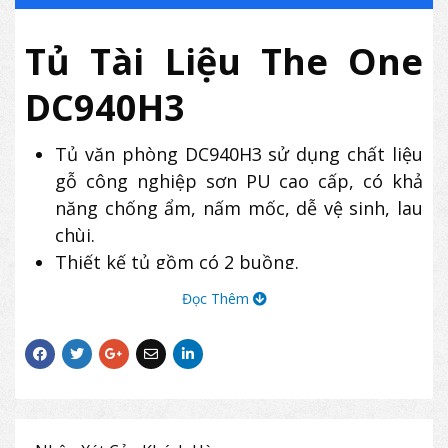
Tủ Tài Liệu The One
DC940H3
Tủ văn phòng DC940H3 sử dụng chất liệu
gỗ công nghiệp sơn PU cao cấp, có khả
năng chống ẩm, nấm mốc, dễ vệ sinh, lau
chùi.
Thiết kế tủ gồm có 2 buồng.
Phía trên là 2 cánh kính mở, có 2 đợt bên
Đọc Thêm
trong.
Phía dưới là 2 cánh gỗ mở.
Tủ The One DC940H3 cố định, sử dụng
chân đế hộp liền thân tủ chắc chắn.
Sản phẩm tủ DC940H3 có thiết kế sang