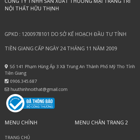
CÔNG TY TNHH SẢN XUẤT THƯƠNG MẠI TRANG TRÍ
NỘI THẤT HỮU THỊNH
GPKD : 1200978101 DO SỞ KẾ HOẠCH ĐẦU TƯ TỈNH
TIỀN GIANG CẤP NGÀY 24 THÁNG 11 NĂM 2009
Số 141 Phạm Hùng Ấp 3 Xã Trung An Thành Phố Mỹ Tho Tỉnh
Tiền Giang
0906.345.687
huuthinhnoithat@gmail.com
MENU CHÍNH
MENU CHÂN TRANG 2
TRANG CHỦ