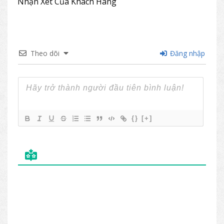
trọng, thường được kết hợp với bàn và
Nhận Xét Của Khách Hàng
ghế giám đốc của The One để tạo nên một
không gian đồng bộ cho phòng làm việc
giám đốc, lãnh đạo.
Theo dõi
Đăng nhập
{}
[+]