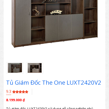
Tủ Giám Đốc The One LUXT2420V2
9.3
8.199.000
₫
Tủ giám đốc LUXT2420V2 sử dụng gỗ công nghiệp phủ