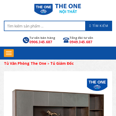
TÌM KIẾM
Tư vấn bán hàng
Tổng đài tư vấn
0906.345.687
0949.345.687
Tủ Văn Phòng The One
»
Tủ Giám Đốc