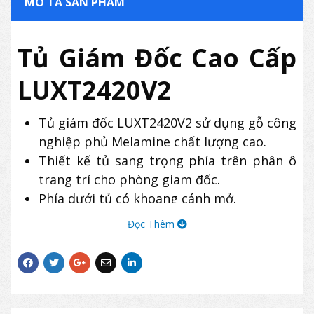
MÔ TẢ SẢN PHẨM
Tủ Giám Đốc Cao Cấp
LUXT2420V2
Tủ giám đốc LUXT2420V2 sử dụng gỗ công
nghiệp phủ Melamine chất lượng cao.
Thiết kế tủ sang trọng phía trên phân ô
trang trí cho phòng giam đốc.
Phía dưới tủ có khoang cánh mở.
Tủ The One LUXT2420V2
có buồng cánh
Đọc Thêm
dài treo quần áo tiện dụng.