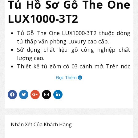
Tủ Hồ Sơ Gỗ The One
LUX1000-3T2
Tủ Gỗ The One LUX1000-3T2 thuộc dòng
tủ thấp văn phòng Luxury cao cấp.
Sử dụng chất liệu gỗ công nghiệp chất
lượng cao.
Thiết kế tủ gồm có 03 cánh mở. Trên nóc
tủ có khay để chậu cây hoặc các đồ vật
Đọc Thêm
trang trí.
Nhận Xét Của Khách Hàng