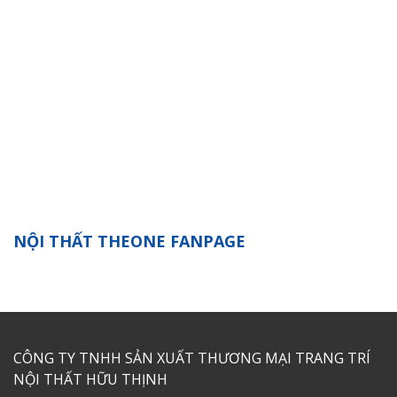
NỘI THẤT THEONE FANPAGE
CÔNG TY TNHH SẢN XUẤT THƯƠNG MẠI TRANG TRÍ
NỘI THẤT HỮU THỊNH