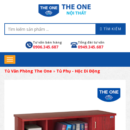
TÌM KIẾM
Tư vấn bán hàng
Tổng đài tư vấn
0906.345.687
0949.345.687
Tủ Văn Phòng The One
»
Tủ Phụ - Hộc Di Động