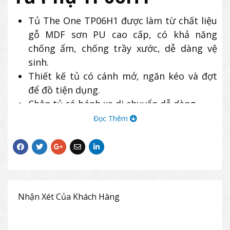
Tủ The One TP06H1 được làm từ chất liệu
gỗ MDF sơn PU cao cấp, có khả năng
chống ẩm, chống trầy xước, dễ dàng vệ
sinh.
Thiết kế tủ có cánh mở, ngăn kéo và đợt
để đồ tiện dụng.
Chân tủ có bánh xe di chuyển dễ dàng.
Sản phẩm tủ phụ TP06H1 thường được
Đọc Thêm
kết hợp với bàn giám đốc để tạo sự đồng
bộ, tăng không gian lưu trữ hồ sơ, tài liệu
và tạo sự sang trọng cho phòng lãnh đạo.
Nhận Xét Của Khách Hàng