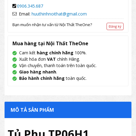
0906.345.687
Email:
huuthinhnoithat@gmail.com
Bạn muốn nhận tư vấn từ Nội Thất TheOne?
Đăng ký
Mua hàng tại Nội Thất TheOne
Cam kết
hàng chính hãng
100%.
Xuất hóa đơn
VAT
chính Hãng.
Vận chuyển, thanh toán trên toàn quốc.
Giao hàng nhanh
.
Bảo hành chính hãng
toàn quốc.
MÔ TẢ SẢN PHẨM
Tủ Phụ TP06H1