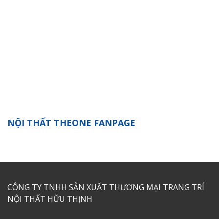
NỘI THẤT THEONE FANPAGE
CÔNG TY TNHH SẢN XUẤT THƯƠNG MẠI TRANG TRÍ
NỘI THẤT HỮU THỊNH