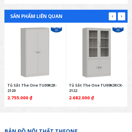
SẢN PHẨM LIÊN QUAN
Tủ Sắt The One TU09K2R-
Tủ Sắt The One TU09K3RCK-
2120
2122
2.755.000
₫
2.682.000
₫
BẢN ĐỒ NỘI THẤT THEONE