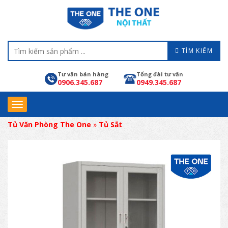
TÌM KIẾM
Tư vấn bán hàng
Tổng đài tư vấn
0906.345.687
0949.345.687
Tủ Văn Phòng The One
»
Tủ Sắt