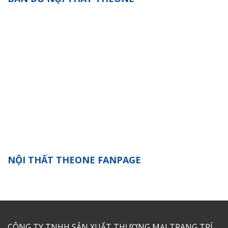
NỘI THẤT THEONE FANPAGE
CÔNG TY TNHH SẢN XUẤT THƯƠNG MẠI TRANG TRÍ