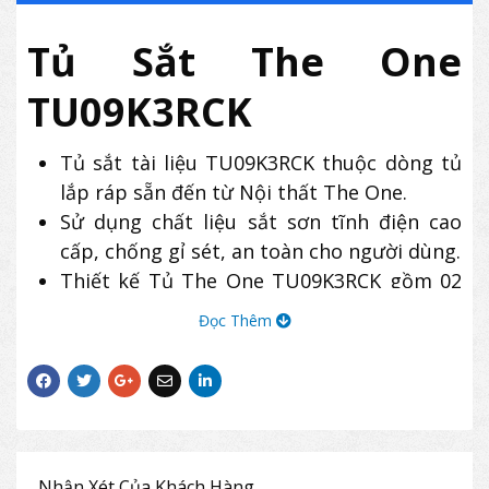
Tủ Sắt The One
TU09K3RCK
Tủ sắt tài liệu TU09K3RCK thuộc dòng tủ
lắp ráp sẵn đến từ Nội thất The One.
Sử dụng chất liệu sắt sơn tĩnh điện cao
cấp, chống gỉ sét, an toàn cho người dùng.
Thiết kế Tủ The One TU09K3RCK gồm 02
khoang:
Đọc Thêm
Khoang trên có 2 đợt cố định, khung
cánh kính mở.
Khoang dưới có 2 cánh sắt mở.
Nhận Xét Của Khách Hàng