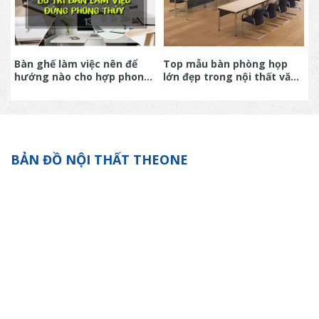
ay
Bàn ghế làm việc nên để
Top mẫu bàn phòng họp
B
hướng nào cho hợp phong
lớn đẹp trong nội thất văn
h
thủy
phòng 2023
c
T
BẢN ĐỒ NỘI THẤT THEONE