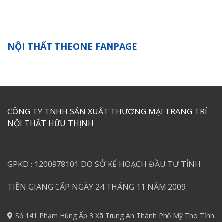
NỘI THẤT THEONE FANPAGE
CÔNG TY TNHH SẢN XUẤT THƯƠNG MẠI TRANG TRÍ
NỘI THẤT HỮU THỊNH
GPKD : 1200978101 DO SỞ KẾ HOẠCH ĐẦU TƯ TỈNH
TIỀN GIANG CẤP NGÀY 24 THÁNG 11 NĂM 2009
Số 141 Phạm Hùng Ấp 3 Xã Trung An Thành Phố Mỹ Tho Tỉnh