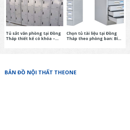
ại
Tủ sắt văn phòng tại Đồng
Chọn tủ tài liệu tại Đồng
M
y
Tháp thiết kế có khóa –
Tháp theo phòng ban: Bí
T
Giải pháp bảo mật cho
quyết quản lý hồ sơ khoa
v
doanh nghiệp hiện đại
học cho doanh nghiệp
BẢN ĐỒ NỘI THẤT THEONE