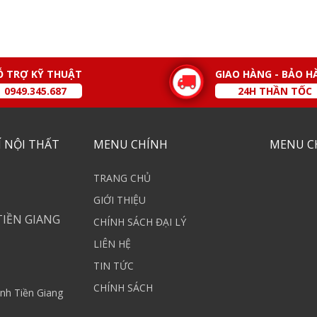
Ỗ TRỢ KỸ THUẬT
GIAO HÀNG - BẢO H
0949.345.687
24H THẦN TỐC
 NỘI THẤT
MENU CHÍNH
MENU C
TRANG CHỦ
GIỚI THIỆU
TIỀN GIANG
CHÍNH SÁCH ĐẠI LÝ
LIÊN HỆ
TIN TỨC
CHÍNH SÁCH
nh Tiền Giang