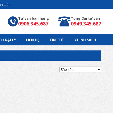
h toán
Tư vấn bán hàng
Tổng đài tư vấn
0906.345.687
0949.345.687
CH ĐẠI LÝ
LIÊN HỆ
TIN TỨC
CHÍNH SÁCH