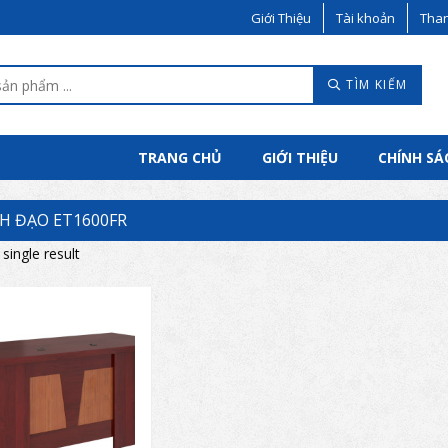
Giới Thiệu
Tài khoản
Than
TÌM KIẾM
TRANG CHỦ
GIỚI THIỆU
CHÍNH SÁ
H ĐẠO ET1600FR
single result