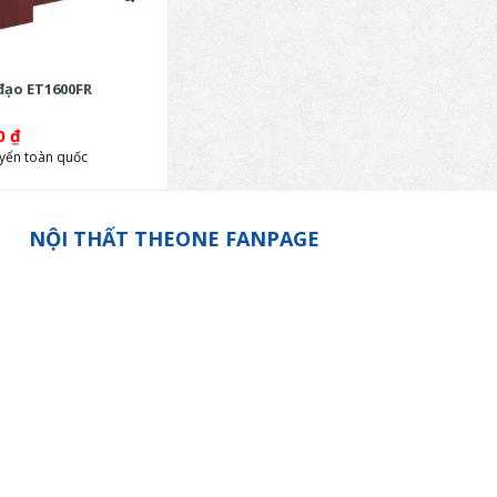
đạo ET1600FR
00
₫
yển toàn quốc
NỘI THẤT THEONE FANPAGE