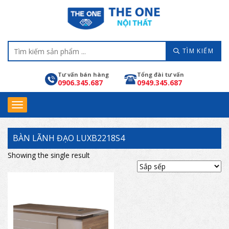
TÌM KIẾM
Tư vấn bán hàng
Tổng đài tư vấn
0906.345.687
0949.345.687
BÀN LÃNH ĐẠO LUXB2218S4
Showing the single result