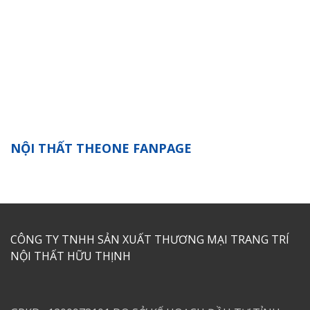
NỘI THẤT THEONE FANPAGE
CÔNG TY TNHH SẢN XUẤT THƯƠNG MẠI TRANG TRÍ
NỘI THẤT HỮU THỊNH