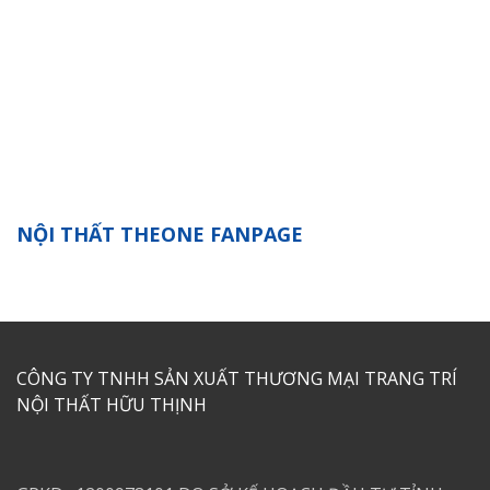
NỘI THẤT THEONE FANPAGE
CÔNG TY TNHH SẢN XUẤT THƯƠNG MẠI TRANG TRÍ
NỘI THẤT HỮU THỊNH