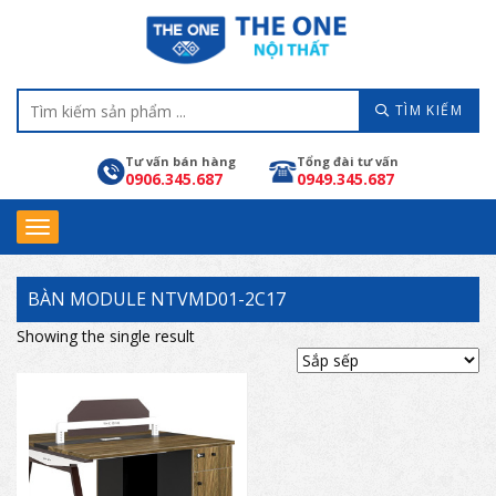
TÌM KIẾM
Tư vấn bán hàng
Tổng đài tư vấn
0906.345.687
0949.345.687
BÀN MODULE NTVMD01-2C17
Showing the single result