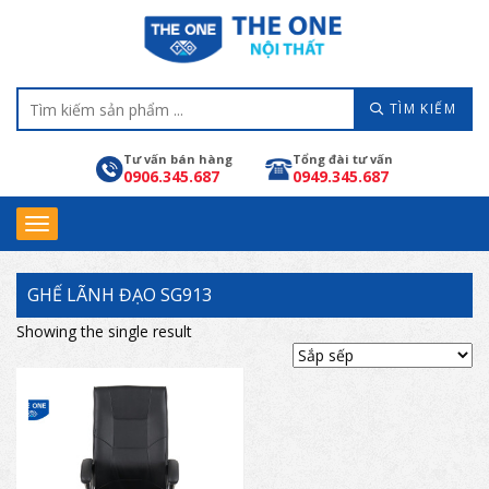
TÌM KIẾM
Tư vấn bán hàng
Tổng đài tư vấn
0906.345.687
0949.345.687
GHẾ LÃNH ĐẠO SG913
Showing the single result