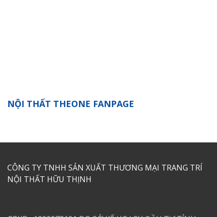
NỘI THẤT THEONE FANPAGE
CÔNG TY TNHH SẢN XUẤT THƯƠNG MẠI TRANG TRÍ
NỘI THẤT HỮU THỊNH