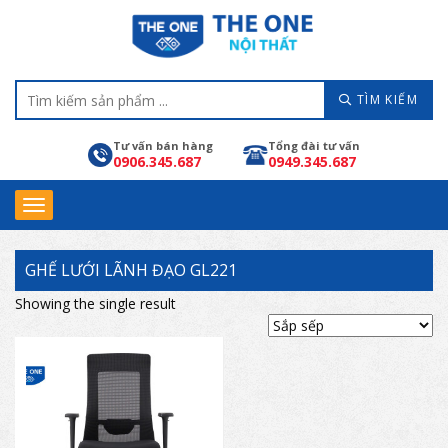
TÌM KIẾM
Tư vấn bán hàng
Tổng đài tư vấn
0906.345.687
0949.345.687
GHẾ LƯỚI LÃNH ĐẠO GL221
Showing the single result