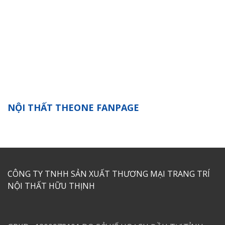
NỘI THẤT THEONE FANPAGE
CÔNG TY TNHH SẢN XUẤT THƯƠNG MẠI TRANG TRÍ
NỘI THẤT HỮU THỊNH