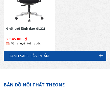
Ghế lưới lãnh đạo GL221
2.545.000
₫
Vận chuyển toàn quốc
DANH SÁCH SẢN PHẨM
BẢN ĐỒ NỘI THẤT THEONE