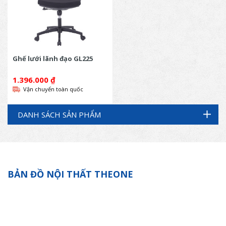
Ghế lưới lãnh đạo GL225
1.396.000
₫
Vận chuyển toàn quốc
DANH SÁCH SẢN PHẨM
BẢN ĐỒ NỘI THẤT THEONE