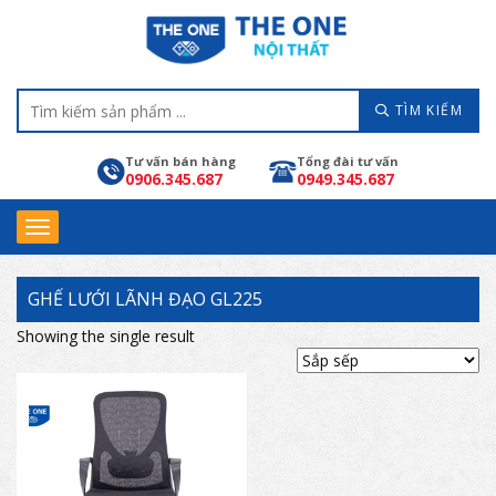
TÌM KIẾM
Tư vấn bán hàng
Tổng đài tư vấn
0906.345.687
0949.345.687
GHẾ LƯỚI LÃNH ĐẠO GL225
Showing the single result