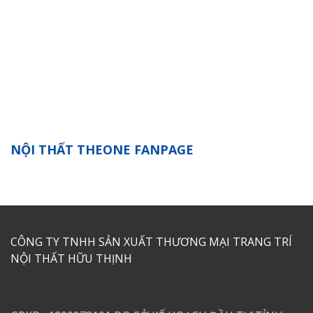
NỘI THẤT THEONE FANPAGE
CÔNG TY TNHH SẢN XUẤT THƯƠNG MẠI TRANG TRÍ
NỘI THẤT HỮU THỊNH