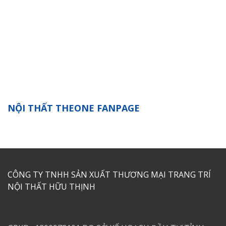
NỘI THẤT THEONE FANPAGE
CÔNG TY TNHH SẢN XUẤT THƯƠNG MẠI TRANG TRÍ
NỘI THẤT HỮU THỊNH