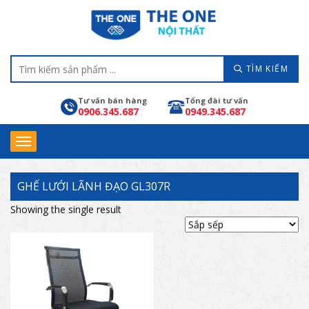
TÌM KIẾM
Tư vấn bán hàng
Tổng đài tư vấn
0906.345.687
0949.345.687
GHẾ LƯỚI LÃNH ĐẠO GL307R
Showing the single result