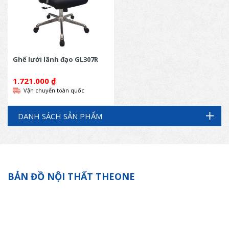
Ghế lưới lãnh đạo GL307R
1.721.000
₫
Vận chuyển toàn quốc
DANH SÁCH SẢN PHẨM
BẢN ĐỒ NỘI THẤT THEONE