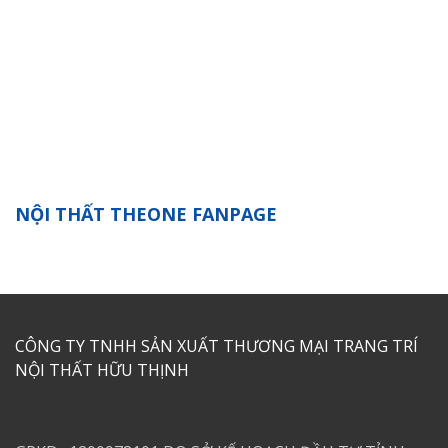
NỘI THẤT THEONE FANPAGE
CÔNG TY TNHH SẢN XUẤT THƯƠNG MẠI TRANG TRÍ
NỘI THẤT HỮU THỊNH