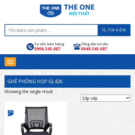
TÌM KIẾM
Tư vấn bán hàng
Tổng đài tư vấn
0906.345.687
0949.345.687
GHẾ PHÒNG HỌP GL426
Showing the single result