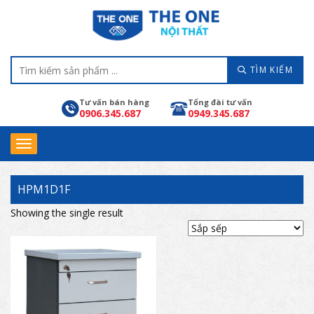
TÌM KIẾM
Tư vấn bán hàng
Tổng đài tư vấn
0906.345.687
0949.345.687
HPM1D1F
Showing the single result