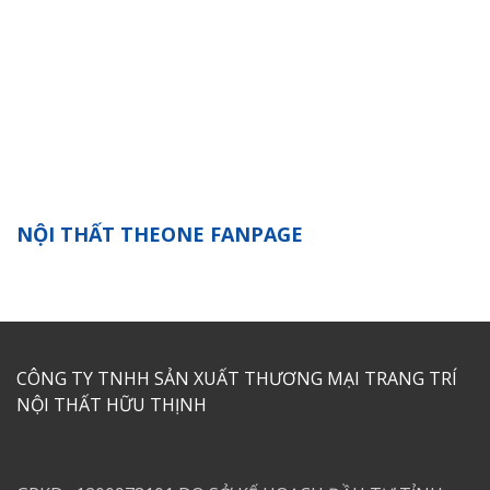
NỘI THẤT THEONE FANPAGE
CÔNG TY TNHH SẢN XUẤT THƯƠNG MẠI TRANG TRÍ
NỘI THẤT HỮU THỊNH