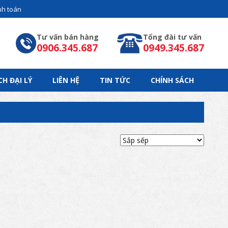
h toán
Tư vấn bán hàng
Tổng đài tư vấn
0906.345.687
0949.345.687
CH ĐẠI LÝ
LIÊN HỆ
TIN TỨC
CHÍNH SÁCH