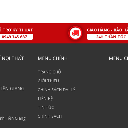
Ỗ TRỢ KỸ THUẬT
GIAO HÀNG - BẢO H
0949.345.687
24H THẦN TỐC
 NỘI THẤT
MENU CHÍNH
MENU C
TRANG CHỦ
GIỚI THIỆU
TIỀN GIANG
CHÍNH SÁCH ĐẠI LÝ
LIÊN HỆ
TIN TỨC
CHÍNH SÁCH
nh Tiền Giang