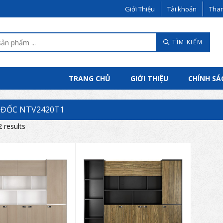
Giới Thiệu
Tài khoản
Than
TÌM KIẾM
TRANG CHỦ
GIỚI THIỆU
CHÍNH SÁ
 ĐỐC NTV2420T1
2 results